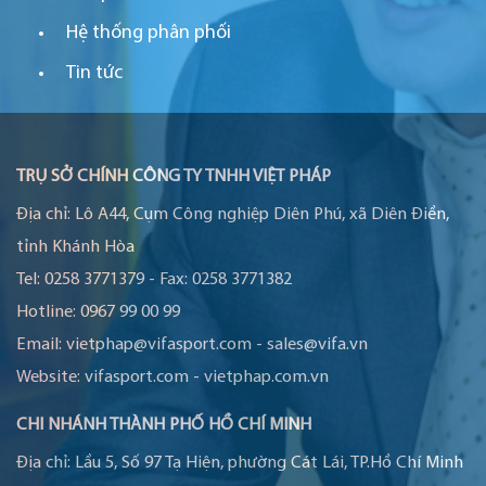
Hệ thống phân phối
Tin tức
TRỤ SỞ CHÍNH CÔNG TY TNHH VIỆT PHÁP
Địa chỉ:
Lô A44, Cụm Công nghiệp Diên Phú, xã Diên Điền,
tỉnh Khánh Hòa
Tel:
0258 3771379
-
Fax:
0258 3771382
Hotline:
0967 99 00 99
Email:
vietphap@vifasport.com
-
sales@vifa.vn
Website:
vifasport.com
-
vietphap.com.vn
CHI NHÁNH THÀNH PHỐ HỒ CHÍ MINH
Địa chỉ:
Lầu 5, Số 97 Tạ Hiện, phường Cát Lái, TP.Hồ Chí Minh