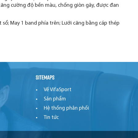
p tăng cường độ bền màu, chống giòn gãy, được đan
 sổ; May 1 band phía trên; Lưới căng bằng cáp thép
Sitemaps
Về VifaSport
Sản phẩm
Hệ thống phân phối
Tin tức