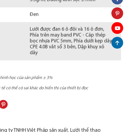
Đen
Lưới được đan 6 ô đôi và 16 ô đơn,
Phía trên may band PVC - Cáp thép
bọc nhựa PVC 5mm, Phía dưới kẹp dây
CPE 4.0B vắt sổ 3 bên, Dập khuy xỏ
dây
c hình học của sản phẩm ± 3%
ế có thể có sai khác do hiển thị của thiết bị đọc
ông ty TNHH Việt Pháp sản xuất. Lưới thể thao