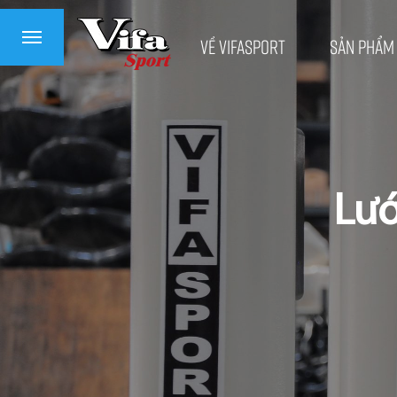
Về VifaSport
Sản phẩm
Lướ