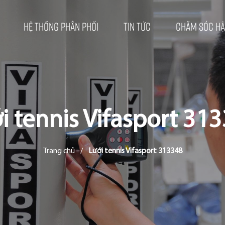
Hệ thống phân phối
Tin tức
Chăm sóc hậ
i tennis Vifasport 31
Trang chủ
/
Lưới tennis Vifasport 313348