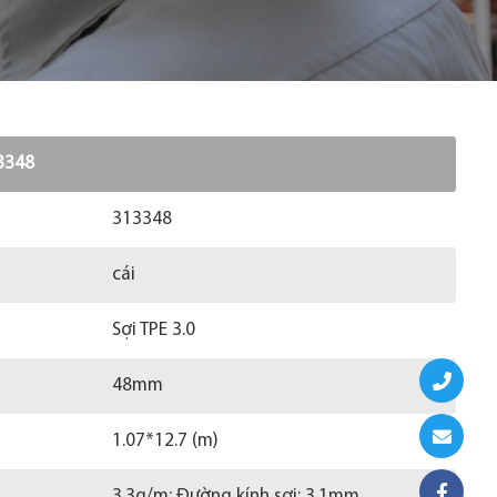
13348
313348
cái
Sợi TPE 3.0
48mm
1.07*12.7 (m)
3.3g/m; Đường kính sợi: 3.1mm