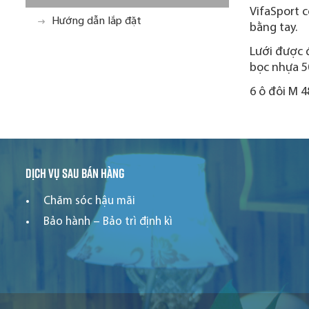
VifaSport 
Hướng dẫn lắp đặt
bằng tay.
Lưới được đ
bọc nhựa 5
6 ô đôi M 
Dịch vụ sau bán hàng
Chăm sóc hậu mãi
Bảo hành – Bảo trì định kì