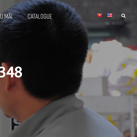
u mãi
Catalogue
3348