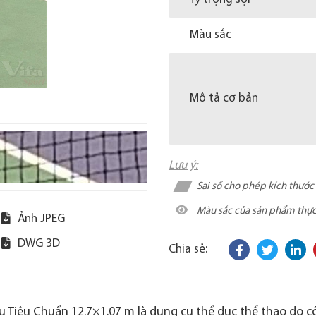
Màu sắc
Mô tả cơ bản
Lưu ý:
Sai số cho phép kích thướ
Màu sắc của sản phẩm thực t
Ảnh JPEG
DWG 3D
Chia sẻ:
u Tiêu Chuẩn 12.7×1.07 m là dụng cụ thể dục thể thao do c