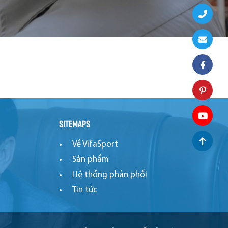
Sitemaps
Về VifaSport
Sản phẩm
Hệ thống phân phối
Tin tức