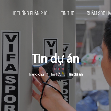
Hệ thống phân phối
Tin tức
Chăm sóc hậ
Tin dự án
Trang chủ
/
Tin tức
/
Tin dự án