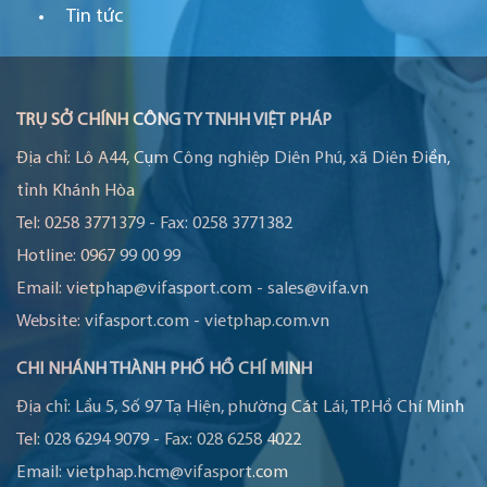
Tin tức
TRỤ SỞ CHÍNH CÔNG TY TNHH VIỆT PHÁP
Địa chỉ:
Lô A44, Cụm Công nghiệp Diên Phú, xã Diên Điền,
tỉnh Khánh Hòa
Tel:
0258 3771379
-
Fax:
0258 3771382
Hotline:
0967 99 00 99
Email:
vietphap@vifasport.com
-
sales@vifa.vn
Website:
vifasport.com
-
vietphap.com.vn
CHI NHÁNH THÀNH PHỐ HỒ CHÍ MINH
Địa chỉ:
Lầu 5, Số 97 Tạ Hiện, phường Cát Lái, TP.Hồ Chí Minh
Tel:
028 6294 9079
-
Fax:
028 6258 4022
Email:
vietphap.hcm@vifasport.com