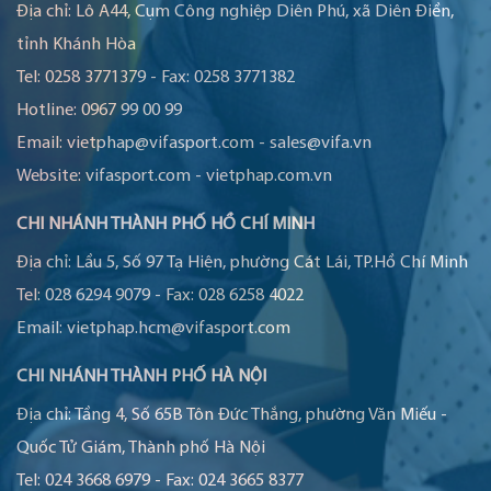
Địa chỉ:
Lô A44, Cụm Công nghiệp Diên Phú, xã Diên Điền,
tỉnh Khánh Hòa
Tel:
0258 3771379
-
Fax:
0258 3771382
Hotline:
0967 99 00 99
Email:
vietphap@vifasport.com
-
sales@vifa.vn
Website:
vifasport.com
-
vietphap.com.vn
CHI NHÁNH THÀNH PHỐ HỒ CHÍ MINH
Địa chỉ:
Lầu 5, Số 97 Tạ Hiện, phường Cát Lái, TP.Hồ Chí Minh
Tel:
028 6294 9079
-
Fax:
028 6258 4022
Email:
vietphap.hcm@vifasport.com
CHI NHÁNH THÀNH PHỐ HÀ NỘI
Địa chỉ:
Tầng 4, Số 65B Tôn Đức Thắng, phường Văn Miếu -
Quốc Tử Giám, Thành phố Hà Nội
Tel:
024 3668 6979
-
Fax:
024 3665 8377