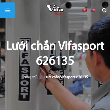
Lưới chắn Vifasport
626135
Trang chủ
/
Lưới chắn Vifasport 626135