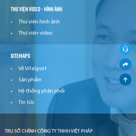
Thư viện video - hình ảnh
Thư viện hình ảnh
Thư viện video
Sitemaps
Về VifaSport
Sản phẩm
Hệ thống phân phối
Tin tức
TRỤ SỞ CHÍNH CÔNG TY TNHH VIỆT PHÁP