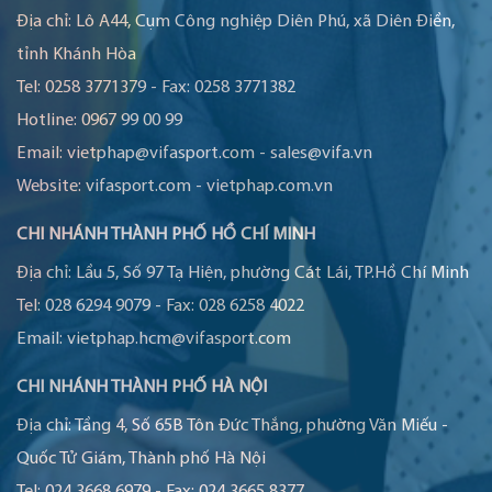
Địa chỉ:
Lô A44, Cụm Công nghiệp Diên Phú, xã Diên Điền,
tỉnh Khánh Hòa
Tel:
0258 3771379
-
Fax:
0258 3771382
Hotline:
0967 99 00 99
Email:
vietphap@vifasport.com
-
sales@vifa.vn
Website:
vifasport.com
-
vietphap.com.vn
CHI NHÁNH THÀNH PHỐ HỒ CHÍ MINH
Địa chỉ:
Lầu 5, Số 97 Tạ Hiện, phường Cát Lái, TP.Hồ Chí Minh
Tel:
028 6294 9079
-
Fax:
028 6258 4022
Email:
vietphap.hcm@vifasport.com
CHI NHÁNH THÀNH PHỐ HÀ NỘI
Địa chỉ:
Tầng 4, Số 65B Tôn Đức Thắng, phường Văn Miếu -
Quốc Tử Giám, Thành phố Hà Nội