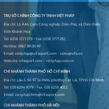
TRỤ SỞ CHÍNH CÔNG TY TNHH VIỆT PHÁP
Địa chỉ:
Lô A44, Cụm Công nghiệp Diên Phú, xã Diên Điền,
tỉnh Khánh Hòa
Tel:
0258 3771379
-
Fax:
0258 3771382
Hotline:
0967 99 00 99
Email:
vietphap@vifasport.com
-
sales@vifa.vn
Website:
vifasport.com
-
vietphap.com.vn
CHI NHÁNH THÀNH PHỐ HỒ CHÍ MINH
Địa chỉ:
Lầu 5, Số 97 Tạ Hiện, phường Cát Lái, TP.Hồ Chí Minh
Tel:
028 6294 9079
-
Fax:
028 6258 4022
Email:
vietphap.hcm@vifasport.com
CHI NHÁNH THÀNH PHỐ HÀ NỘI