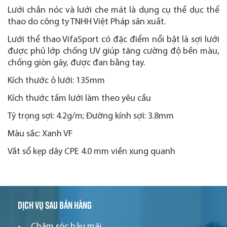
Lưới chắn nóc và lưới che mát là dụng cụ thể dục thể
thao do công ty TNHH Việt Pháp sản xuất.
Lưới thể thao VifaSport có đặc điểm nổi bật là sợi lưới
được phủ lớp chống UV giúp tăng cường độ bền màu,
chống giòn gãy, được đan bằng tay.
Kích thước ô lưới: 135mm
Kích thước tấm lưới làm theo yêu cầu
Tỷ trọng sợi: 4.2g/m; Đường kính sợi: 3.8mm
Màu sắc: Xanh VF
Vắt sổ kẹp dây CPE 4.0 mm viền xung quanh
Dịch vụ sau bán hàng
Chăm sóc hậu mãi