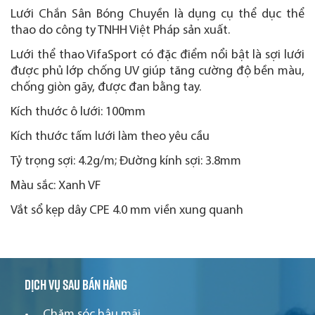
Lưới Chắn Sân Bóng Chuyền là dụng cụ thể dục thể
thao do công ty TNHH Việt Pháp sản xuất.
Lưới thể thao VifaSport có đặc điểm nổi bật là sợi lưới
được phủ lớp chống UV giúp tăng cường độ bền màu,
chống giòn gãy, được đan bằng tay.
Kích thước ô lưới: 100mm
Kích thước tấm lưới làm theo yêu cầu
Tỷ trọng sợi: 4.2g/m; Đường kính sợi: 3.8mm
Màu sắc: Xanh VF
Vắt sổ kẹp dây CPE 4.0 mm viền xung quanh
Dịch vụ sau bán hàng
Chăm sóc hậu mãi