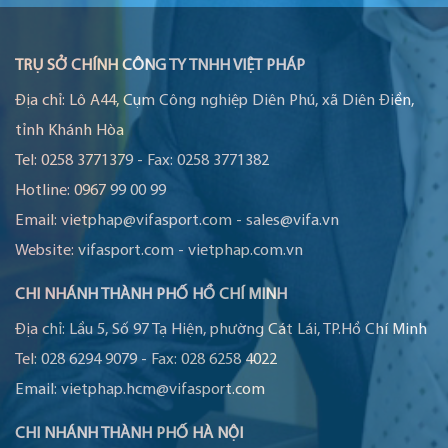
TRỤ SỞ CHÍNH CÔNG TY TNHH VIỆT PHÁP
Địa chỉ:
Lô A44, Cụm Công nghiệp Diên Phú, xã Diên Điền,
tỉnh Khánh Hòa
Tel:
0258 3771379
-
Fax:
0258 3771382
Hotline:
0967 99 00 99
Email:
vietphap@vifasport.com
-
sales@vifa.vn
Website:
vifasport.com
-
vietphap.com.vn
CHI NHÁNH THÀNH PHỐ HỒ CHÍ MINH
Địa chỉ:
Lầu 5, Số 97 Tạ Hiện, phường Cát Lái, TP.Hồ Chí Minh
Tel:
028 6294 9079
-
Fax:
028 6258 4022
Email:
vietphap.hcm@vifasport.com
CHI NHÁNH THÀNH PHỐ HÀ NỘI