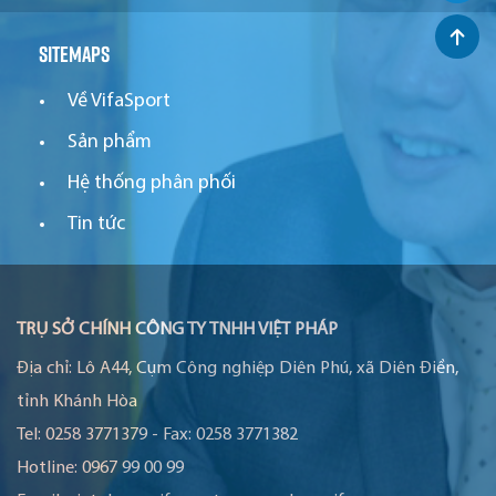
Sitemaps
Về VifaSport
Sản phẩm
Hệ thống phân phối
Tin tức
TRỤ SỞ CHÍNH CÔNG TY TNHH VIỆT PHÁP
Địa chỉ:
Lô A44, Cụm Công nghiệp Diên Phú, xã Diên Điền,
tỉnh Khánh Hòa
Tel:
0258 3771379
-
Fax:
0258 3771382
Hotline:
0967 99 00 99