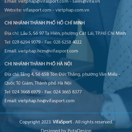
Email:
vietphap@vifasport.com
-
sales@vifa.vn
Website:
vifasport.com
-
vietphap.com.vn
CHI NHÁNH THÀNH PHỐ HỒ CHÍ MINH
Địa chỉ:
Lầu 5, Số 97 Tạ Hiện, phường Cát Lái, TP.Hồ Chí Minh
Tel:
028 6294 9079
-
Fax:
028 6258 4022
Email:
vietphap.hcm@vifasport.com
CHI NHÁNH THÀNH PHỐ HÀ NỘI
Địa chỉ:
Tầng 4, Số 65B Tôn Đức Thắng, phường Văn Miếu -
Quốc Tử Giám, Thành phố Hà Nội
Tel:
024 3668 6979
-
Fax:
024 3665 8377
Email:
vietphap.hn@vifasport.com
Copyright 2023.
VifaSport
. All rights reserved.
Designed by
PutaDesign