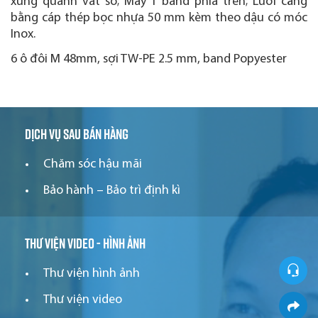
xung quanh vắt sổ; May 1 band phía trên; Lưới căng
bằng cáp thép bọc nhựa 50 mm kèm theo dậu có móc
Inox.
6 ô đôi M 48mm, sợi TW-PE 2.5 mm, band Popyester
Dịch vụ sau bán hàng
Chăm sóc hậu mãi
Bảo hành – Bảo trì định kì
Thư viện video - hình ảnh
Thư viện hình ảnh
Thư viện video