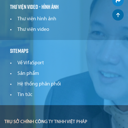
Thư viện video - hình ảnh
Thư viện hình ảnh
Thư viện video
Sitemaps
Về VifaSport
Sản phẩm
Hệ thống phân phối
Tin tức
TRỤ SỞ CHÍNH CÔNG TY TNHH VIỆT PHÁP