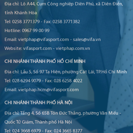
Địa chỉ:
Lô A44, Cụm Công nghiệp Diên Phú, xã Diên Điền,
tỉnh Khánh Hòa
Tel:
0258 3771379
-
Fax:
0258 3771382
Hotline:
0967 99 00 99
Email:
vietphap@vifasport.com
-
sales@vifa.vn
Website:
vifasport.com
-
vietphap.com.vn
CHI NHÁNH THÀNH PHỐ HỒ CHÍ MINH
Địa chỉ:
Lầu 5, Số 97 Tạ Hiện, phường Cát Lái, TP.Hồ Chí Minh
Tel:
028 6294 9079
-
Fax:
028 6258 4022
Email:
vietphap.hcm@vifasport.com
CHI NHÁNH THÀNH PHỐ HÀ NỘI
Địa chỉ:
Tầng 4, Số 65B Tôn Đức Thắng, phường Văn Miếu -
Quốc Tử Giám, Thành phố Hà Nội
Tel:
024 3668 6979
-
Fax:
024 3665 8377