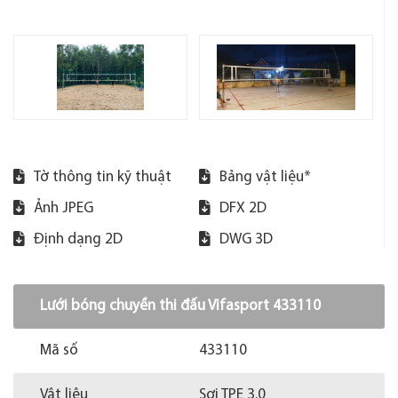
Tờ thông tin kỹ thuật
Bảng vật liệu*
Ảnh JPEG
DFX 2D
Định dạng 2D
DWG 3D
Lưới bóng chuyền thi đấu Vifasport 433110
Mã số
433110
Vật liệu
Sợi TPE 3.0