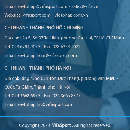
Email:
vietphap@vifasport.com
-
sales@vifa.vn
Website:
vifasport.com
-
vietphap.com.vn
CHI NHÁNH THÀNH PHỐ HỒ CHÍ MINH
Địa chỉ:
Lầu 5, Số 97 Tạ Hiện, phường Cát Lái, TP.Hồ Chí Minh
Tel:
028 6294 9079
-
Fax:
028 6258 4022
Email:
vietphap.hcm@vifasport.com
CHI NHÁNH THÀNH PHỐ HÀ NỘI
Địa chỉ:
Tầng 4, Số 65B Tôn Đức Thắng, phường Văn Miếu -
Quốc Tử Giám, Thành phố Hà Nội
Tel:
024 3668 6979
-
Fax:
024 3665 8377
Email:
vietphap.hn@vifasport.com
Copyright 2023.
VifaSport
. All rights reserved.