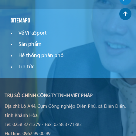
Sitemaps
Về VifaSport
Sản phẩm
Hệ thống phân phối
Tin tức
TRỤ SỞ CHÍNH CÔNG TY TNHH VIỆT PHÁP
Địa chỉ:
Lô A44, Cụm Công nghiệp Diên Phú, xã Diên Điền,
tỉnh Khánh Hòa
Tel:
0258 3771379
-
Fax:
0258 3771382
Hotline:
0967 99 00 99