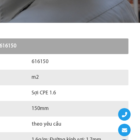
 616150
616150
m2
Sợi CPE 1.6
150mm
theo yêu cầu
1.6g/m; Đường kính sợi: 1.7mm