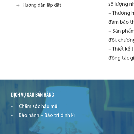
số lượng nh
Hướng dẫn lắp đặt
– Thương hi
đảm bảo th
– Sản phẩm
đội, chương
– Thiết kế 
động tác g
Dịch vụ sau bán hàng
Chăm sóc hậu mãi
Bảo hành – Bảo trì định kì