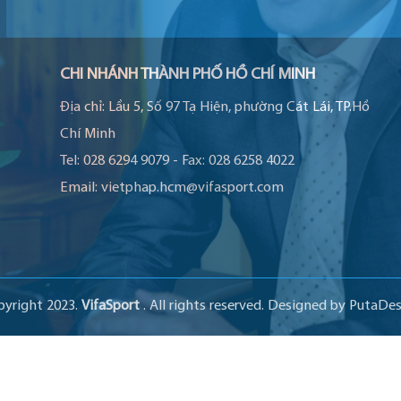
CHI NHÁNH THÀNH PHỐ HỒ CHÍ MINH
Địa chỉ:
Lầu 5, Số 97 Tạ Hiện, phường Cát Lái, TP.Hồ
Chí Minh
Tel:
028 6294 9079
-
Fax:
028 6258 4022
Email:
vietphap.hcm@vifasport.com
pyright 2023.
VifaSport
. All rights reserved.
Designed by
PutaDes