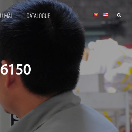
u mãi
Catalogue
16150