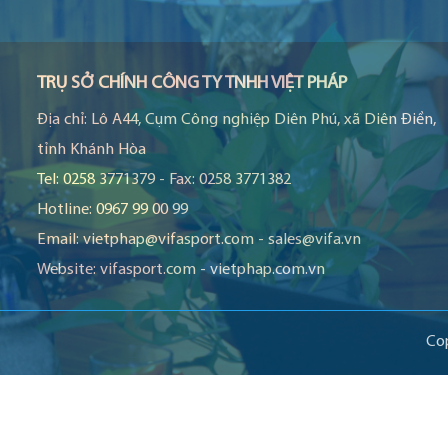
TRỤ SỞ CHÍNH CÔNG TY TNHH VIỆT PHÁP
Địa chỉ:
Lô A44, Cụm Công nghiệp Diên Phú, xã Diên Điền,
tỉnh Khánh Hòa
Tel:
0258 3771379
-
Fax:
0258 3771382
Hotline:
0967 99 00 99
Email:
vietphap@vifasport.com
-
sales@vifa.vn
Website:
vifasport.com
-
vietphap.com.vn
Co