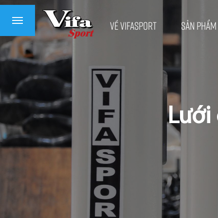
Về VifaSport
Sản phẩm
Lưới