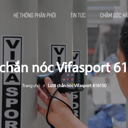
Hệ thống phân phối
Tin tức
Chăm sóc hậ
 chắn nóc Vifasport 6
Trang chủ
/
Lưới chắn nóc Vifasport 616150