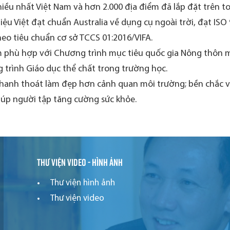
iều nhất Việt Nam và hơn 2.000 địa điểm đã lắp đặt trên t
ệu Việt đạt chuẩn Australia về dụng cụ ngoài trời, đạt ISO
eo tiêu chuẩn cơ sở TCCS 01:2016/VIFA.
 phù hợp với Chương trình mục tiêu quốc gia Nông thôn mớ
 trình Giáo dục thể chất trong trường học.
thanh thoát làm đẹp hơn cảnh quan môi trường; bền chắc và 
iúp người tập tăng cường sức khỏe.
Thư viện video - hình ảnh
Thư viện hình ảnh
Thư viện video