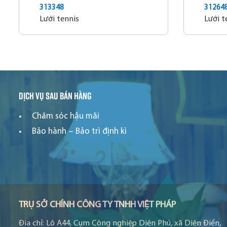
313348
31264
Lưới tennis
Lưới t
Dịch vụ sau bán hàng
Chăm sóc hậu mãi
Bảo hành – Bảo trì định kì
TRỤ SỞ CHÍNH CÔNG TY TNHH VIỆT PHÁP
Địa chỉ:
Lô A44, Cụm Công nghiệp Diên Phú, xã Diên Điền,