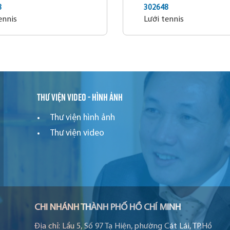
8
302648
ennis
Lưới tennis
Thư viện video - hình ảnh
Thư viện hình ảnh
Thư viện video
CHI NHÁNH THÀNH PHỐ HỒ CHÍ MINH
Địa chỉ:
Lầu 5, Số 97 Tạ Hiện, phường Cát Lái, TP.Hồ