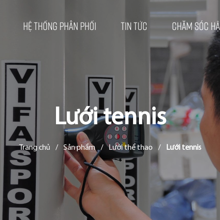
Hệ thống phân phối
Tin tức
Chăm sóc hậ
Lưới tennis
Trang chủ
/
Sản phẩm
/
Lưới thể thao
/
Lưới tennis