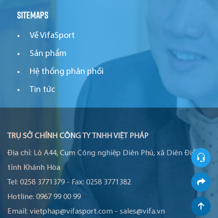
Sitemaps
Về VifaSport
Sản phẩm
Hệ thống phân phối
Tin tức
TRỤ SỞ CHÍNH CÔNG TY TNHH VIỆT PHÁP
Địa chỉ:
Lô A44, Cụm Công nghiệp Diên Phú, xã Diên Điền,
tỉnh Khánh Hòa
Tel:
0258 3771379
-
Fax:
0258 3771382
Hotline:
0967 99 00 99
Email:
vietphap@vifasport.com
-
sales@vifa.vn