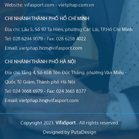
Website:
vifasport.com
-
vietphap.com.vn
CHI NHÁNH THÀNH PHỐ HỒ CHÍ MINH
Địa chỉ:
Lầu 5, Số 97 Tạ Hiện, phường Cát Lái, TP.Hồ Chí Minh
Tel:
028 6294 9079
-
Fax:
028 6258 4022
Email:
vietphap.hcm@vifasport.com
CHI NHÁNH THÀNH PHỐ HÀ NỘI
Địa chỉ:
Tầng 4, Số 65B Tôn Đức Thắng, phường Văn Miếu -
Quốc Tử Giám, Thành phố Hà Nội
Tel:
024 3668 6979
-
Fax:
024 3665 8377
Email:
vietphap.hn@vifasport.com
Copyright 2023.
VifaSport
. All rights reserved.
Designed by
PutaDesign