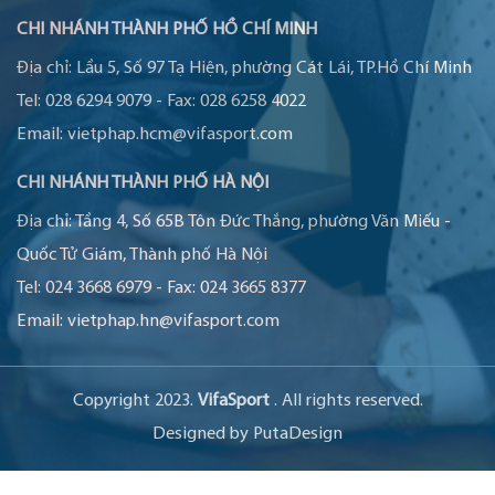
CHI NHÁNH THÀNH PHỐ HỒ CHÍ MINH
Địa chỉ:
Lầu 5, Số 97 Tạ Hiện, phường Cát Lái, TP.Hồ Chí Minh
Tel:
028 6294 9079
-
Fax:
028 6258 4022
Email:
vietphap.hcm@vifasport.com
CHI NHÁNH THÀNH PHỐ HÀ NỘI
Địa chỉ:
Tầng 4, Số 65B Tôn Đức Thắng, phường Văn Miếu -
Quốc Tử Giám, Thành phố Hà Nội
Tel:
024 3668 6979
-
Fax:
024 3665 8377
Email:
vietphap.hn@vifasport.com
Copyright 2023.
VifaSport
. All rights reserved.
Designed by
PutaDesign