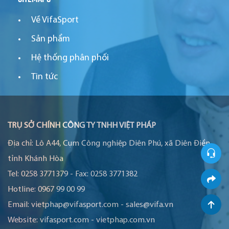
Về VifaSport
Sản phẩm
Hệ thống phân phối
Tin tức
TRỤ SỞ CHÍNH CÔNG TY TNHH VIỆT PHÁP
Địa chỉ:
Lô A44, Cụm Công nghiệp Diên Phú, xã Diên Điền,
tỉnh Khánh Hòa
Tel:
0258 3771379
-
Fax:
0258 3771382
Hotline:
0967 99 00 99
Email:
vietphap@vifasport.com
-
sales@vifa.vn
Website:
vifasport.com
-
vietphap.com.vn