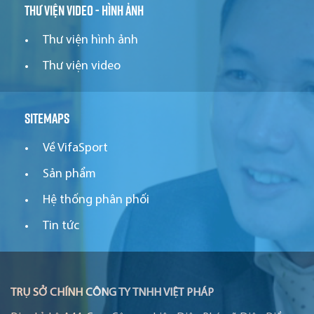
Thư viện video - hình ảnh
Thư viện hình ảnh
Thư viện video
Sitemaps
Về VifaSport
Sản phẩm
Hệ thống phân phối
Tin tức
TRỤ SỞ CHÍNH CÔNG TY TNHH VIỆT PHÁP