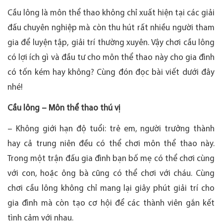
Cầu lông là môn thể thao không chỉ xuất hiện tại các giải
đấu chuyên nghiệp mà còn thu hút rất nhiều người tham
gia để luyện tập, giải trí thường xuyên. Vậy chơi cầu lông
có lợi ích gì và đầu tư cho môn thể thao này cho gia đình
có tốn kém hay không? Cùng đón đọc bài viết dưới đây
nhé!
Cầu lông – Môn thể thao thú vị
– Không giới hạn độ tuổi: trẻ em, người trưởng thành
hay cả trung niên đều có thể chơi môn thể thao này.
Trong một trận đấu gia đình bạn bố mẹ có thể chơi cùng
với con, hoặc ông bà cũng có thể chơi với cháu. Cùng
chơi cầu lông không chỉ mang lại giây phút giải trí cho
gia đình mà còn tạo cơ hội để các thành viên gắn kết
tình cảm với nhau.