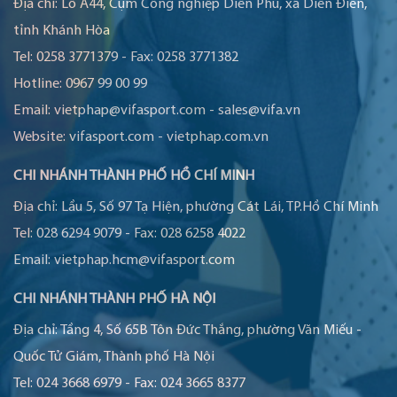
Địa chỉ:
Lô A44, Cụm Công nghiệp Diên Phú, xã Diên Điền,
tỉnh Khánh Hòa
Tel:
0258 3771379
-
Fax:
0258 3771382
Hotline:
0967 99 00 99
Email:
vietphap@vifasport.com
-
sales@vifa.vn
Website:
vifasport.com
-
vietphap.com.vn
CHI NHÁNH THÀNH PHỐ HỒ CHÍ MINH
Địa chỉ:
Lầu 5, Số 97 Tạ Hiện, phường Cát Lái, TP.Hồ Chí Minh
Tel:
028 6294 9079
-
Fax:
028 6258 4022
Email:
vietphap.hcm@vifasport.com
CHI NHÁNH THÀNH PHỐ HÀ NỘI
Địa chỉ:
Tầng 4, Số 65B Tôn Đức Thắng, phường Văn Miếu -
Quốc Tử Giám, Thành phố Hà Nội
Tel:
024 3668 6979
-
Fax:
024 3665 8377