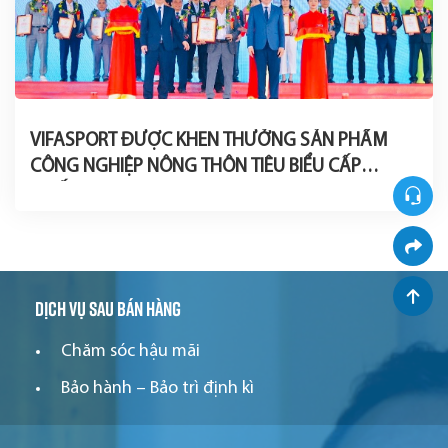
VIFASPORT ĐƯỢC KHEN THƯỞNG SẢN PHẨM
CÔNG NGHIỆP NÔNG THÔN TIÊU BIỂU CẤP
QUỐC GIA 2023
Dịch vụ sau bán hàng
Chăm sóc hậu mãi
Bảo hành – Bảo trì định kì