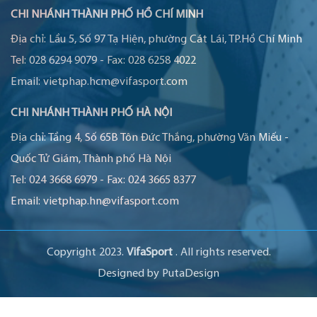
CHI NHÁNH THÀNH PHỐ HỒ CHÍ MINH
Địa chỉ:
Lầu 5, Số 97 Tạ Hiện, phường Cát Lái, TP.Hồ Chí Minh
Tel:
028 6294 9079
-
Fax:
028 6258 4022
Email:
vietphap.hcm@vifasport.com
CHI NHÁNH THÀNH PHỐ HÀ NỘI
Địa chỉ:
Tầng 4, Số 65B Tôn Đức Thắng, phường Văn Miếu -
Quốc Tử Giám, Thành phố Hà Nội
Tel:
024 3668 6979
-
Fax:
024 3665 8377
Email:
vietphap.hn@vifasport.com
Copyright 2023.
VifaSport
. All rights reserved.
Designed by
PutaDesign