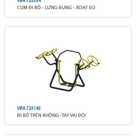
VIFA 723334
CỤM ĐI BỘ - LƯNG BỤNG - XOAY EO
VIFA 723143
ĐI BỘ TRÊN KHÔNG -TAY VAI ĐÔI