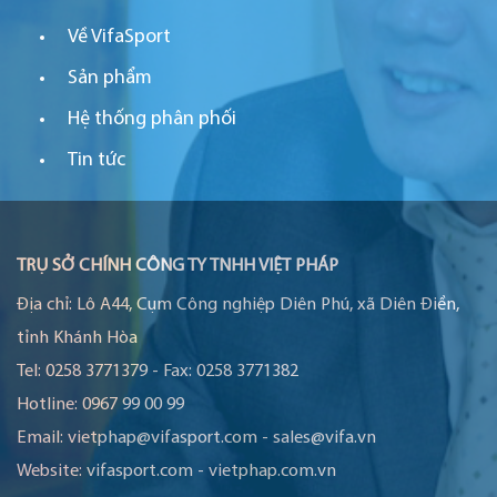
Về VifaSport
Sản phẩm
Hệ thống phân phối
Tin tức
TRỤ SỞ CHÍNH CÔNG TY TNHH VIỆT PHÁP
Địa chỉ:
Lô A44, Cụm Công nghiệp Diên Phú, xã Diên Điền,
tỉnh Khánh Hòa
Tel:
0258 3771379
-
Fax:
0258 3771382
Hotline:
0967 99 00 99
Email:
vietphap@vifasport.com
-
sales@vifa.vn
Website:
vifasport.com
-
vietphap.com.vn