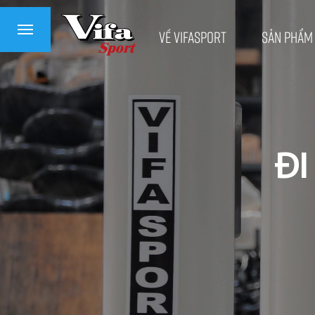
Về VifaSport
Sản phẩm
ĐI