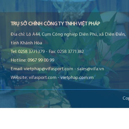
TRỤ SỞ CHÍNH CÔNG TY TNHH VIỆT PHÁP
Địa chỉ:
Lô A44, Cụm Công nghiệp Diên Phú, xã Diên Điền,
tỉnh Khánh Hòa
Tel:
0258 3771379
-
Fax:
0258 3771382
Hotline:
0967 99 00 99
Email:
vietphap@vifasport.com
-
sales@vifa.vn
Website:
vifasport.com
-
vietphap.com.vn
Co