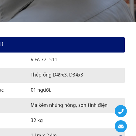
11
VIFA 721511
Thép ống D49x3, D34x3
úc
01 người.
Mạ kẽm nhúng nóng, sơn tĩnh điện
32 kg
1.1m x 2.4m