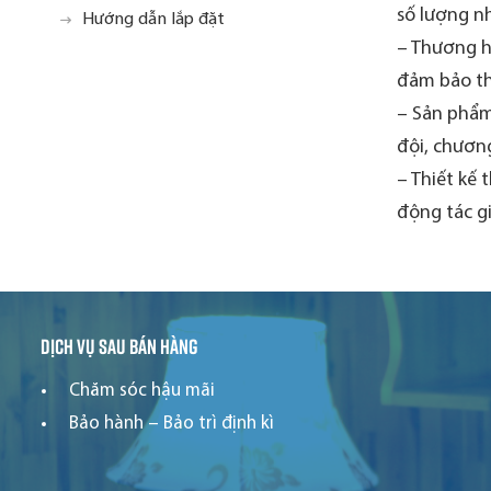
số lượng nh
Hướng dẫn lắp đặt
– Thương hi
đảm bảo th
– Sản phẩm
đội, chương
– Thiết kế 
động tác g
Dịch vụ sau bán hàng
Chăm sóc hậu mãi
Bảo hành – Bảo trì định kì