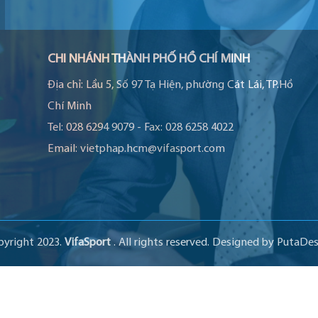
CHI NHÁNH THÀNH PHỐ HỒ CHÍ MINH
Địa chỉ:
Lầu 5, Số 97 Tạ Hiện, phường Cát Lái, TP.Hồ
Chí Minh
Tel:
028 6294 9079
-
Fax:
028 6258 4022
Email:
vietphap.hcm@vifasport.com
pyright 2023.
VifaSport
. All rights reserved.
Designed by
PutaDes