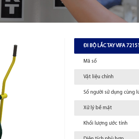
ĐI BỘ LẮC TAY VIFA 7215
Mã số
Vật liệu chính
Số người sử dụng cùng l
Xử lý bề mặt
Khối lượng ước tính
Diện tích phù hợp