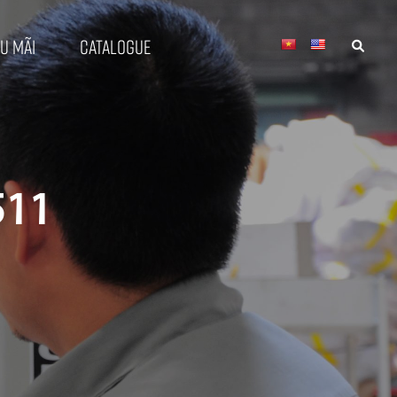
u mãi
Catalogue
511