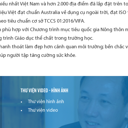
iều nhất Việt Nam và hơn 2.000 địa điểm đã lắp đặt trên t
ệu Việt đạt chuẩn Australia về dụng cụ ngoài trời, đạt ISO
eo tiêu chuẩn cơ sở TCCS 01:2016/VIFA.
 phù hợp với Chương trình mục tiêu quốc gia Nông thôn mớ
 trình Giáo dục thể chất trong trường học.
thanh thoát làm đẹp hơn cảnh quan môi trường; bền chắc và 
iúp người tập tăng cường sức khỏe.
Thư viện video - hình ảnh
Thư viện hình ảnh
Thư viện video