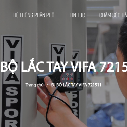
Hệ thống phân phối
Tin tức
Chăm sóc hậ
 BỘ LẮC TAY VIFA 721
Trang chủ
/
ĐI BỘ LẮC TAY VIFA 721511