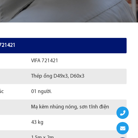
 721421
VIFA 721421
Thép ống D49x3, D60x3
úc
01 người.
Mạ kẽm nhúng nóng, sơn tĩnh điện
43 kg
1.5m x 2m