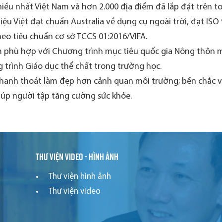
iều nhất Việt Nam và hơn 2.000 địa điểm đã lắp đặt trên t
ệu Việt đạt chuẩn Australia về dụng cụ ngoài trời, đạt ISO
eo tiêu chuẩn cơ sở TCCS 01:2016/VIFA.
 phù hợp với Chương trình mục tiêu quốc gia Nông thôn mớ
 trình Giáo dục thể chất trong trường học.
thanh thoát làm đẹp hơn cảnh quan môi trường; bền chắc và 
iúp người tập tăng cường sức khỏe.
Thư viện video - hình ảnh
Thư viện hình ảnh
Thư viện video