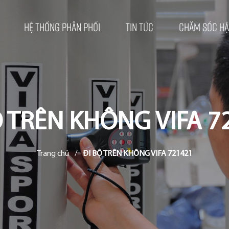
Hệ thống phân phối
Tin tức
Chăm sóc hậ
Ộ TRÊN KHÔNG VIFA 7
Trang chủ
/
ĐI BỘ TRÊN KHÔNG VIFA 721421