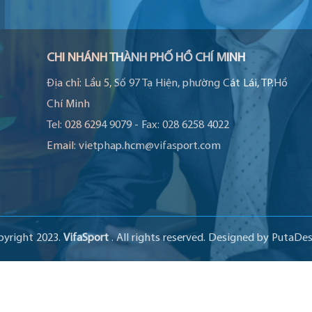
CHI NHÁNH THÀNH PHỐ HỒ CHÍ MINH
Địa chỉ:
Lầu 5, Số 97 Tạ Hiện, phường Cát Lái, TP.Hồ
Chí Minh
Tel:
028 6294 9079
-
Fax:
028 6258 4022
Email:
vietphap.hcm@vifasport.com
pyright 2023.
VifaSport
. All rights reserved.
Designed by
PutaDes