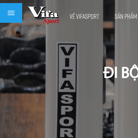
Về VifaSport
Sản phẩm
ĐI B