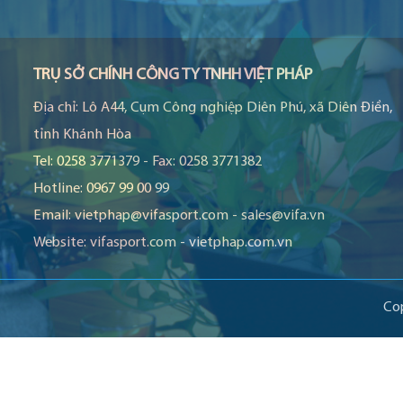
TRỤ SỞ CHÍNH CÔNG TY TNHH VIỆT PHÁP
Địa chỉ:
Lô A44, Cụm Công nghiệp Diên Phú, xã Diên Điền,
tỉnh Khánh Hòa
Tel:
0258 3771379
-
Fax:
0258 3771382
Hotline:
0967 99 00 99
Email:
vietphap@vifasport.com
-
sales@vifa.vn
Website:
vifasport.com
-
vietphap.com.vn
Co