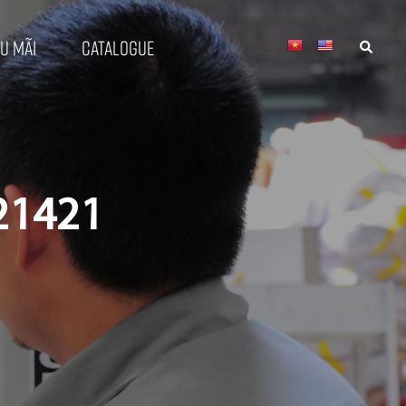
u mãi
Catalogue
21421