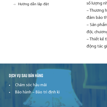
số lượng nh
Hướng dẫn lắp đặt
– Thương hi
đảm bảo th
– Sản phẩm
đội, chương
– Thiết kế 
động tác g
Dịch vụ sau bán hàng
Chăm sóc hậu mãi
Bảo hành – Bảo trì định kì