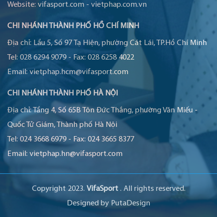
Website:
vifasport.com
-
vietphap.com.vn
CHI NHÁNH THÀNH PHỐ HỒ CHÍ MINH
Địa chỉ:
Lầu 5, Số 97 Tạ Hiện, phường Cát Lái, TP.Hồ Chí Minh
Tel:
028 6294 9079
-
Fax:
028 6258 4022
Email:
vietphap.hcm@vifasport.com
CHI NHÁNH THÀNH PHỐ HÀ NỘI
Địa chỉ:
Tầng 4, Số 65B Tôn Đức Thắng, phường Văn Miếu -
Quốc Tử Giám, Thành phố Hà Nội
Tel:
024 3668 6979
-
Fax:
024 3665 8377
Email:
vietphap.hn@vifasport.com
Copyright 2023.
VifaSport
. All rights reserved.
Designed by
PutaDesign