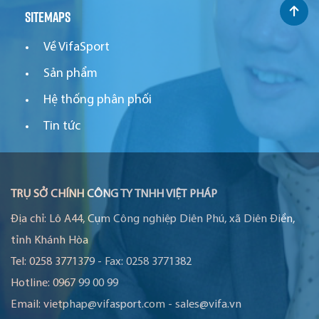
Sitemaps
Về VifaSport
Sản phẩm
Hệ thống phân phối
Tin tức
TRỤ SỞ CHÍNH CÔNG TY TNHH VIỆT PHÁP
Địa chỉ:
Lô A44, Cụm Công nghiệp Diên Phú, xã Diên Điền,
tỉnh Khánh Hòa
Tel:
0258 3771379
-
Fax:
0258 3771382
Hotline:
0967 99 00 99
Email:
vietphap@vifasport.com
-
sales@vifa.vn