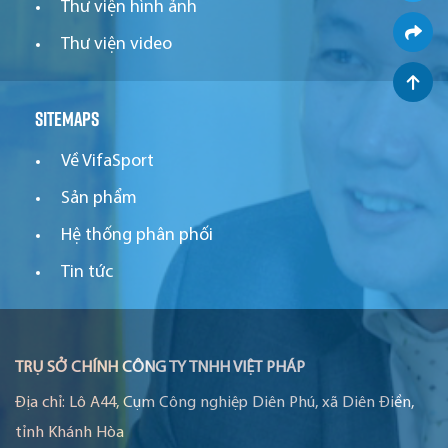
Thư viện hình ảnh
Thư viện video
Sitemaps
Về VifaSport
Sản phẩm
Hệ thống phân phối
Tin tức
TRỤ SỞ CHÍNH CÔNG TY TNHH VIỆT PHÁP
Địa chỉ:
Lô A44, Cụm Công nghiệp Diên Phú, xã Diên Điền,
tỉnh Khánh Hòa