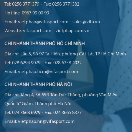
Tel:
0258 3771379
-
Fax:
0258 3771382
Hotline:
0967 99 00 99
Email:
vietphap@vifasport.com
-
sales@vifa.vn
Website:
vifasport.com
-
vietphap.com.vn
CHI NHÁNH THÀNH PHỐ HỒ CHÍ MINH
Địa chỉ:
Lầu 5, Số 97 Tạ Hiện, phường Cát Lái, TP.Hồ Chí Minh
Tel:
028 6294 9079
-
Fax:
028 6258 4022
Email:
vietphap.hcm@vifasport.com
CHI NHÁNH THÀNH PHỐ HÀ NỘI
Địa chỉ:
Tầng 4, Số 65B Tôn Đức Thắng, phường Văn Miếu -
Quốc Tử Giám, Thành phố Hà Nội
Tel:
024 3668 6979
-
Fax:
024 3665 8377
Email:
vietphap.hn@vifasport.com