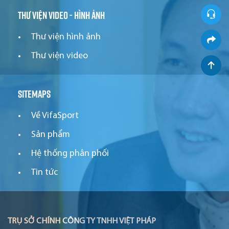
Thư viện video - hình ảnh
Thư viện hình ảnh
Thư viện video
Sitemaps
Về VifaSport
Sản phẩm
Hệ thống phân phối
Tin tức
TRỤ SỞ CHÍNH CÔNG TY TNHH VIỆT PHÁP