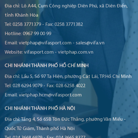
Địa chỉ:
Lô A44, Cụm Công nghiệp Diên Phú, xã Diên Điền,
tỉnh Khánh Hòa
Tel:
0258 3771379
-
Fax:
0258 3771382
Hotline:
0967 99 00 99
Email:
vietphap@vifasport.com
-
sales@vifa.vn
Website:
vifasport.com
-
vietphap.com.vn
CHI NHÁNH THÀNH PHỐ HỒ CHÍ MINH
Địa chỉ:
Lầu 5, Số 97 Tạ Hiện, phường Cát Lái, TP.Hồ Chí Minh
Tel:
028 6294 9079
-
Fax:
028 6258 4022
Email:
vietphap.hcm@vifasport.com
CHI NHÁNH THÀNH PHỐ HÀ NỘI
Địa chỉ:
Tầng 4, Số 65B Tôn Đức Thắng, phường Văn Miếu -
Quốc Tử Giám, Thành phố Hà Nội