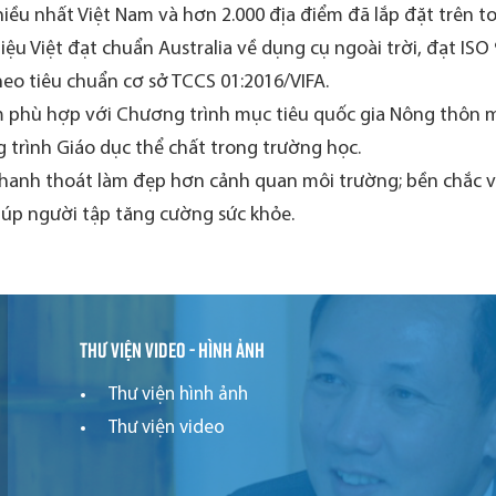
iều nhất Việt Nam và hơn 2.000 địa điểm đã lắp đặt trên t
ệu Việt đạt chuẩn Australia về dụng cụ ngoài trời, đạt ISO
eo tiêu chuẩn cơ sở TCCS 01:2016/VIFA.
 phù hợp với Chương trình mục tiêu quốc gia Nông thôn mớ
 trình Giáo dục thể chất trong trường học.
thanh thoát làm đẹp hơn cảnh quan môi trường; bền chắc và 
iúp người tập tăng cường sức khỏe.
Thư viện video - hình ảnh
Thư viện hình ảnh
Thư viện video