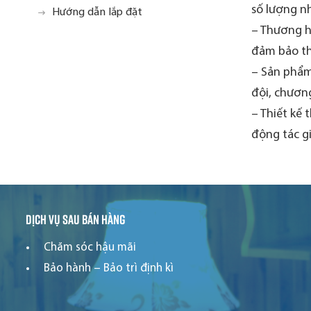
số lượng nh
Hướng dẫn lắp đặt
– Thương hi
đảm bảo th
– Sản phẩm
đội, chương
– Thiết kế 
động tác g
Dịch vụ sau bán hàng
Chăm sóc hậu mãi
Bảo hành – Bảo trì định kì