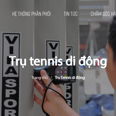
Hệ thống phân phối
Tin tức
Chăm sóc hậ
Trụ tennis di động
Trang chủ
/
Trụ tennis di động