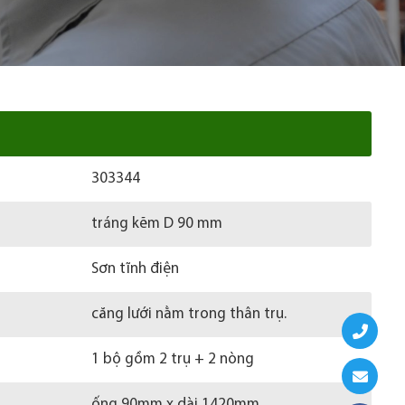
303344
tráng kẽm D 90 mm
Sơn tĩnh điện
căng lưới nằm trong thân trụ.
1 bộ gồm 2 trụ + 2 nòng
ống 90mm x dài 1420mm