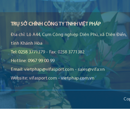
TRỤ SỞ CHÍNH CÔNG TY TNHH VIỆT PHÁP
Địa chỉ:
Lô A44, Cụm Công nghiệp Diên Phú, xã Diên Điền,
tỉnh Khánh Hòa
Tel:
0258 3771379
-
Fax:
0258 3771382
Hotline:
0967 99 00 99
Email:
vietphap@vifasport.com
-
sales@vifa.vn
Website:
vifasport.com
-
vietphap.com.vn
Co