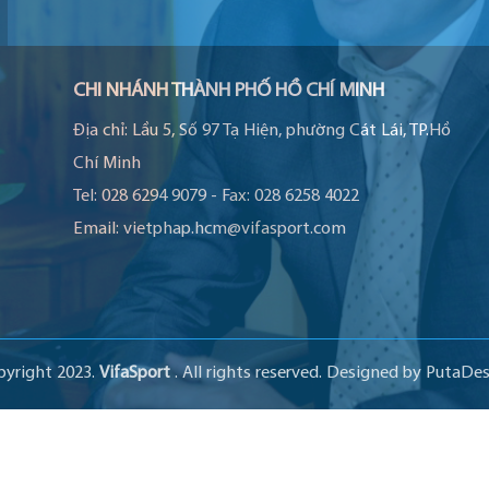
CHI NHÁNH THÀNH PHỐ HỒ CHÍ MINH
Địa chỉ:
Lầu 5, Số 97 Tạ Hiện, phường Cát Lái, TP.Hồ
Chí Minh
Tel:
028 6294 9079
-
Fax:
028 6258 4022
Email:
vietphap.hcm@vifasport.com
pyright 2023.
VifaSport
. All rights reserved.
Designed by
PutaDes