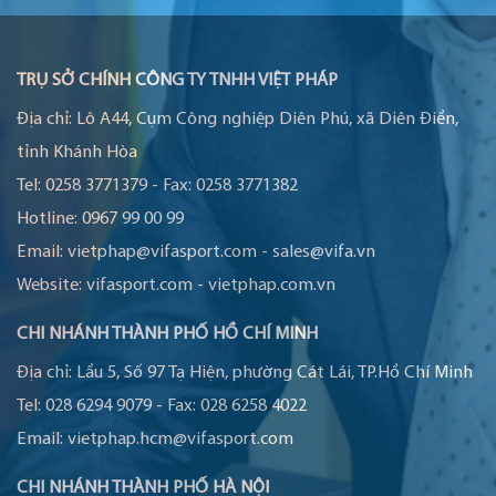
TRỤ SỞ CHÍNH CÔNG TY TNHH VIỆT PHÁP
Địa chỉ:
Lô A44, Cụm Công nghiệp Diên Phú, xã Diên Điền,
tỉnh Khánh Hòa
Tel:
0258 3771379
-
Fax:
0258 3771382
Hotline:
0967 99 00 99
Email:
vietphap@vifasport.com
-
sales@vifa.vn
Website:
vifasport.com
-
vietphap.com.vn
CHI NHÁNH THÀNH PHỐ HỒ CHÍ MINH
Địa chỉ:
Lầu 5, Số 97 Tạ Hiện, phường Cát Lái, TP.Hồ Chí Minh
Tel:
028 6294 9079
-
Fax:
028 6258 4022
Email:
vietphap.hcm@vifasport.com
CHI NHÁNH THÀNH PHỐ HÀ NỘI