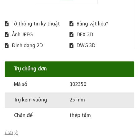
Tờ thông tin kỹ thuật
Bảng vật liệu*
Ảnh JPEG
DFX 2D
Định dạng 2D
DWG 3D
Trụ chống đơn
Mã số
302350
Trụ kẽm vuông
25 mm
Chân đế
thép tấm
Lưu ý: