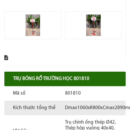
TRỤ BÓNG RỔ TRƯỜNG HỌC 801810
Mã số
801810
Kích thước tổng thể
Dmax1060xR800xCmax2890
Trụ chính ống thép Ø42,
Thép hộp vuông 40x40,