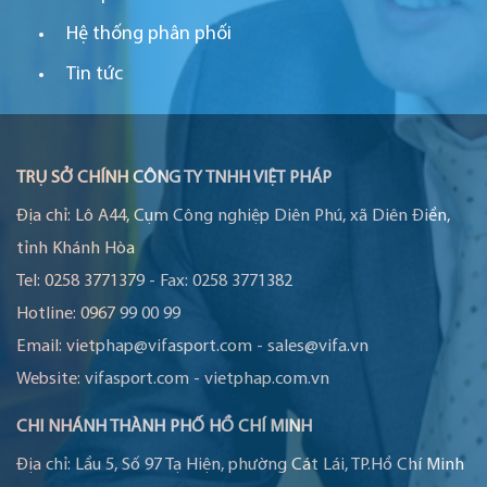
Hệ thống phân phối
Tin tức
TRỤ SỞ CHÍNH CÔNG TY TNHH VIỆT PHÁP
Địa chỉ:
Lô A44, Cụm Công nghiệp Diên Phú, xã Diên Điền,
tỉnh Khánh Hòa
Tel:
0258 3771379
-
Fax:
0258 3771382
Hotline:
0967 99 00 99
Email:
vietphap@vifasport.com
-
sales@vifa.vn
Website:
vifasport.com
-
vietphap.com.vn
CHI NHÁNH THÀNH PHỐ HỒ CHÍ MINH
Địa chỉ:
Lầu 5, Số 97 Tạ Hiện, phường Cát Lái, TP.Hồ Chí Minh