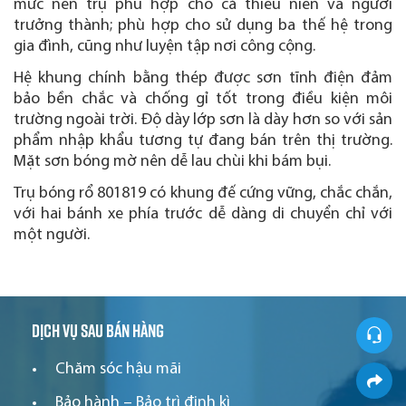
mức nên trụ phù hợp cho cả thiếu niên và người
trưởng thành; phù hợp cho sử dụng ba thế hệ trong
gia đình, cũng như luyện tập nơi công cộng.
Hệ khung chính bằng thép được sơn tĩnh điện đảm
bảo bền chắc và chống gỉ tốt trong điều kiện môi
trường ngoài trời. Độ dày lớp sơn là dày hơn so với sản
phẩm nhập khẩu tương tự đang bán trên thị trường.
Mặt sơn bóng mờ nên dễ lau chùi khi bám bụi.
Trụ bóng rổ 801819 có khung đế cứng vững, chắc chắn,
với hai bánh xe phía trước dễ dàng di chuyển chỉ với
một người.
Dịch vụ sau bán hàng
Chăm sóc hậu mãi
Bảo hành – Bảo trì định kì