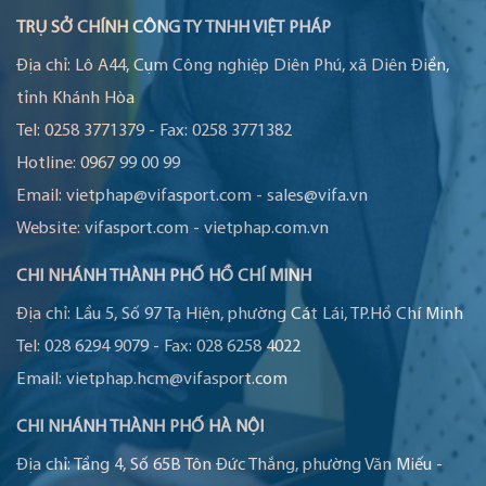
TRỤ SỞ CHÍNH CÔNG TY TNHH VIỆT PHÁP
Địa chỉ:
Lô A44, Cụm Công nghiệp Diên Phú, xã Diên Điền,
tỉnh Khánh Hòa
Tel:
0258 3771379
-
Fax:
0258 3771382
Hotline:
0967 99 00 99
Email:
vietphap@vifasport.com
-
sales@vifa.vn
Website:
vifasport.com
-
vietphap.com.vn
CHI NHÁNH THÀNH PHỐ HỒ CHÍ MINH
Địa chỉ:
Lầu 5, Số 97 Tạ Hiện, phường Cát Lái, TP.Hồ Chí Minh
Tel:
028 6294 9079
-
Fax:
028 6258 4022
Email:
vietphap.hcm@vifasport.com
CHI NHÁNH THÀNH PHỐ HÀ NỘI
Địa chỉ:
Tầng 4, Số 65B Tôn Đức Thắng, phường Văn Miếu -