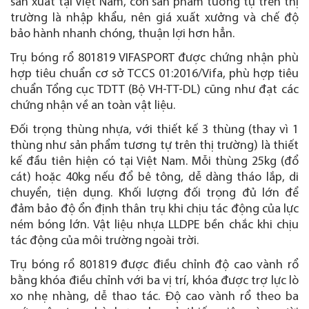
sản xuất tại Việt Nam, còn sản phẩm tương tự trên thị
trường là nhập khẩu, nên giá xuất xưởng và chế độ
bảo hành nhanh chóng, thuận lợi hơn hẳn.
Trụ bóng rổ 801819 VIFASPORT được chứng nhận phù
hợp tiêu chuẩn cơ sở TCCS 01:2016/Vifa, phù hợp tiêu
chuẩn Tổng cục TDTT (Bộ VH-TT-DL) cũng như đạt các
chứng nhận về an toàn vật liệu.
Đối trọng thùng nhựa, với thiết kế 3 thùng (thay vì 1
thùng như sản phẩm tương tự trên thị trường) là thiết
kế đầu tiên hiện có tại Việt Nam. Mỗi thùng 25kg (đổ
cát) hoặc 40kg nếu đổ bê tông, dễ dàng tháo lắp, di
chuyển, tiện dụng. Khối lượng đối trọng đủ lớn để
đảm bảo độ ổn định thân trụ khi chịu tác động của lực
ném bóng lớn. Vật liệu nhựa LLDPE bền chắc khi chịu
tác động của môi trường ngoài trời.
Trụ bóng rổ 801819 được điều chỉnh độ cao vành rổ
bằng khóa điều chỉnh với ba vị trí, khóa được trợ lực lò
xo nhẹ nhàng, dễ thao tác. Độ cao vành rổ theo ba