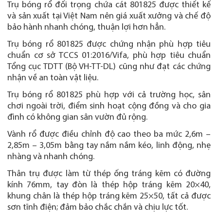
Trụ bóng rổ đối trọng chứa cát 801825 được thiết kế
và sản xuất tại Việt Nam nên giá xuất xưởng và chế độ
bảo hành nhanh chóng, thuận lợi hơn hẳn.
Trụ bóng rổ 801825 được chứng nhận phù hợp tiêu
chuẩn cơ sở TCCS 01:2016/Vifa, phù hợp tiêu chuẩn
Tổng cục TDTT (Bộ VH-TT-DL) cũng như đạt các chứng
nhận về an toàn vật liệu.
Trụ bóng rổ 801825 phù hợp với cả trường học, sân
chơi ngoài trời, điểm sinh hoạt cộng đồng và cho gia
đình có không gian sân vườn đủ rộng.
Vành rổ được điều chỉnh độ cao theo ba mức 2,6m –
2,85m – 3,05m bằng tay nắm nắm kéo, linh động, nhẹ
nhàng và nhanh chóng.
Thân trụ được làm từ thép ống tráng kẽm có đường
kính 76mm, tay đòn là thép hộp tráng kẽm 20×40,
khung chân là thép hộp tráng kẽm 25×50, tất cả được
sơn tĩnh điện; đảm bảo chắc chắn và chịu lực tốt.