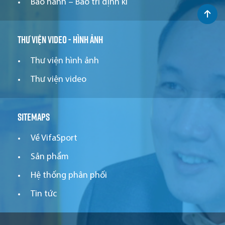
Bảo hành – Bảo trì định kì
Thư viện video - hình ảnh
Thư viện hình ảnh
Thư viện video
Sitemaps
Về VifaSport
Sản phẩm
Hệ thống phân phối
Tin tức