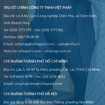
TRỤ SỞ CHÍNH CÔNG TY TNHH VIỆT PHÁP
Địa chỉ:
Lô A44, Cụm Công nghiệp Diên Phú, xã Diên Điền,
tỉnh Khánh Hòa
Tel:
0258 3771379
-
Fax:
0258 3771382
Hotline:
0967 99 00 99
Email:
vietphap@vifasport.com
-
sales@vifa.vn
Website:
vifasport.com
-
vietphap.com.vn
CHI NHÁNH THÀNH PHỐ HỒ CHÍ MINH
Địa chỉ:
Lầu 5, Số 97 Tạ Hiện, phường Cát Lái, TP.Hồ Chí Minh
Tel:
028 6294 9079
-
Fax:
028 6258 4022
Email:
vietphap.hcm@vifasport.com
CHI NHÁNH THÀNH PHỐ HÀ NỘI
Địa chỉ:
Tầng 4, Số 65B Tôn Đức Thắng, phường Văn Miếu -