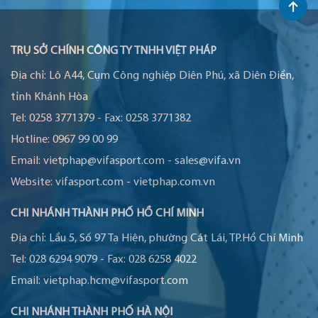
TRỤ SỞ CHÍNH CÔNG TY TNHH VIỆT PHÁP
Địa chỉ:
Lô A44, Cụm Công nghiệp Diên Phú, xã Diên Điền,
tỉnh Khánh Hòa
Tel:
0258 3771379
-
Fax:
0258 3771382
Hotline:
0967 99 00 99
Email:
vietphap@vifasport.com
-
sales@vifa.vn
Website:
vifasport.com
-
vietphap.com.vn
CHI NHÁNH THÀNH PHỐ HỒ CHÍ MINH
Địa chỉ:
Lầu 5, Số 97 Tạ Hiện, phường Cát Lái, TP.Hồ Chí Minh
Tel:
028 6294 9079
-
Fax:
028 6258 4022
Email:
vietphap.hcm@vifasport.com
CHI NHÁNH THÀNH PHỐ HÀ NỘI