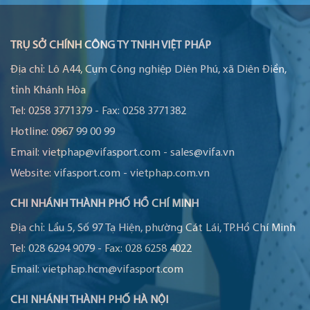
TRỤ SỞ CHÍNH CÔNG TY TNHH VIỆT PHÁP
Địa chỉ:
Lô A44, Cụm Công nghiệp Diên Phú, xã Diên Điền,
tỉnh Khánh Hòa
Tel:
0258 3771379
-
Fax:
0258 3771382
Hotline:
0967 99 00 99
Email:
vietphap@vifasport.com
-
sales@vifa.vn
Website:
vifasport.com
-
vietphap.com.vn
CHI NHÁNH THÀNH PHỐ HỒ CHÍ MINH
Địa chỉ:
Lầu 5, Số 97 Tạ Hiện, phường Cát Lái, TP.Hồ Chí Minh
Tel:
028 6294 9079
-
Fax:
028 6258 4022
Email:
vietphap.hcm@vifasport.com
CHI NHÁNH THÀNH PHỐ HÀ NỘI