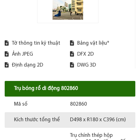
Tờ thông tin kỹ thuật
Bảng vật liệu*
Ảnh JPEG
DFX 2D
Định dạng 2D
DWG 3D
Trụ bóng rổ di động 802860
Mã số
802860
Kích thước tổng thể
D498 x R180 x C396 (cm)
Trụ chính thép hộp