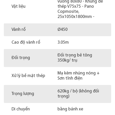
vuông 80x80 - Khung đế
Vật liệu
thép V75x75 - Pano
Copmosite,
25x1050x1800mm -
Vành rổ
Ø450
Cao độ vành rổ
3.05m
Đối trọng bê tông
Đối trọng
350kg/ trụ
Mạ kẽm nhúng nóng +
Xử lý bề mặt thép
Sơn tĩnh điện
620kg / bộ (không đối
Trọng lượng
trọng)
Di chuyển
bằng bánh xe