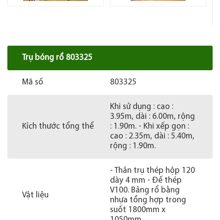
Trụ bóng rổ 803325
Mã số
803325
Khi sử dụng : cao :
3.95m, dài : 6.00m, rộng
Kích thước tổng thể
: 1.90m. - Khi xếp gọn :
cao : 2.35m, dài : 5.40m,
rộng : 1.90m.
- Thân trụ thép hộp 120
dày 4 mm - Đế thép
V100. Bảng rổ bằng
Vật liệu
nhựa tổng hợp trong
suốt 1800mm x
1050mm