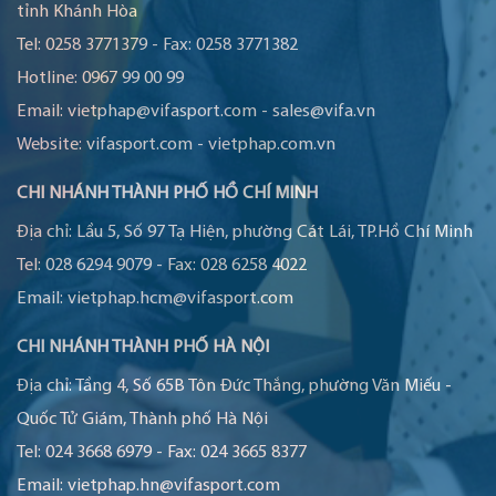
tỉnh Khánh Hòa
Tel:
0258 3771379
-
Fax:
0258 3771382
Hotline:
0967 99 00 99
Email:
vietphap@vifasport.com
-
sales@vifa.vn
Website:
vifasport.com
-
vietphap.com.vn
CHI NHÁNH THÀNH PHỐ HỒ CHÍ MINH
Địa chỉ:
Lầu 5, Số 97 Tạ Hiện, phường Cát Lái, TP.Hồ Chí Minh
Tel:
028 6294 9079
-
Fax:
028 6258 4022
Email:
vietphap.hcm@vifasport.com
CHI NHÁNH THÀNH PHỐ HÀ NỘI
Địa chỉ:
Tầng 4, Số 65B Tôn Đức Thắng, phường Văn Miếu -
Quốc Tử Giám, Thành phố Hà Nội
Tel:
024 3668 6979
-
Fax:
024 3665 8377
Email:
vietphap.hn@vifasport.com