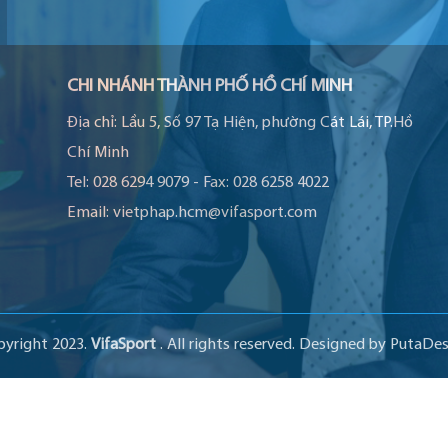
CHI NHÁNH THÀNH PHỐ HỒ CHÍ MINH
Địa chỉ:
Lầu 5, Số 97 Tạ Hiện, phường Cát Lái, TP.Hồ
Chí Minh
Tel:
028 6294 9079
-
Fax:
028 6258 4022
Email:
vietphap.hcm@vifasport.com
pyright 2023.
VifaSport
. All rights reserved.
Designed by
PutaDes