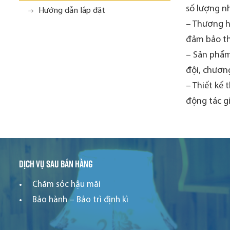
số lượng nh
Hướng dẫn lắp đặt
– Thương hi
đảm bảo th
– Sản phẩm
đội, chương
– Thiết kế 
động tác g
Dịch vụ sau bán hàng
Chăm sóc hậu mãi
Bảo hành – Bảo trì định kì