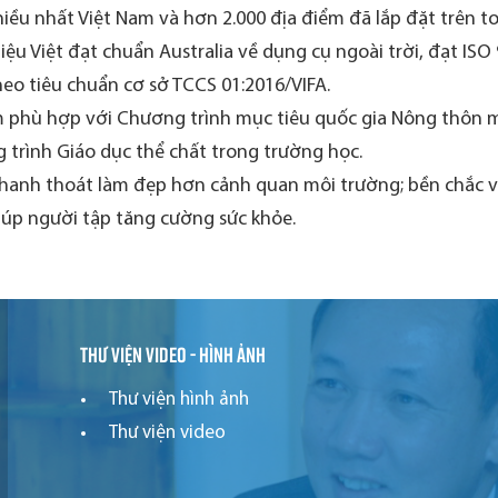
iều nhất Việt Nam và hơn 2.000 địa điểm đã lắp đặt trên t
ệu Việt đạt chuẩn Australia về dụng cụ ngoài trời, đạt ISO
eo tiêu chuẩn cơ sở TCCS 01:2016/VIFA.
 phù hợp với Chương trình mục tiêu quốc gia Nông thôn mớ
 trình Giáo dục thể chất trong trường học.
thanh thoát làm đẹp hơn cảnh quan môi trường; bền chắc và 
iúp người tập tăng cường sức khỏe.
Thư viện video - hình ảnh
Thư viện hình ảnh
Thư viện video