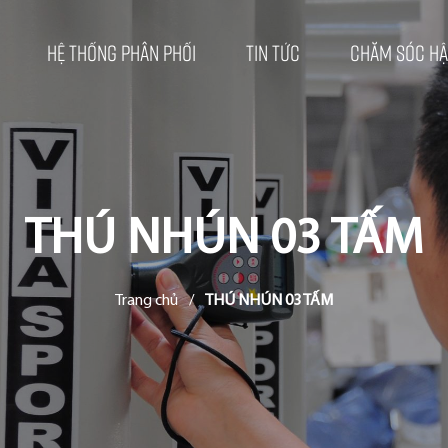
Hệ thống phân phối
Tin tức
Chăm sóc hậ
THÚ NHÚN 03 TẤM
Trang chủ
/
THÚ NHÚN 03 TẤM