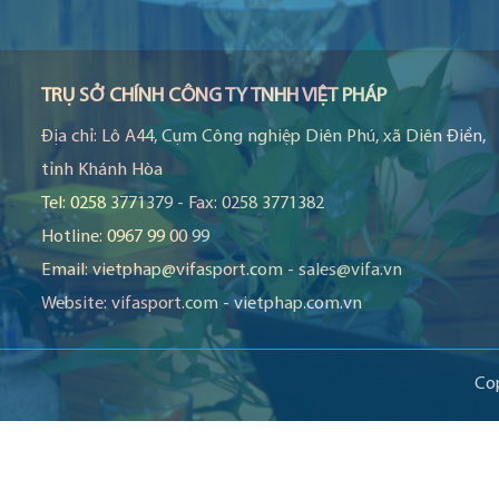
TRỤ SỞ CHÍNH CÔNG TY TNHH VIỆT PHÁP
Địa chỉ:
Lô A44, Cụm Công nghiệp Diên Phú, xã Diên Điền,
tỉnh Khánh Hòa
Tel:
0258 3771379
-
Fax:
0258 3771382
Hotline:
0967 99 00 99
Email:
vietphap@vifasport.com
-
sales@vifa.vn
Website:
vifasport.com
-
vietphap.com.vn
Co