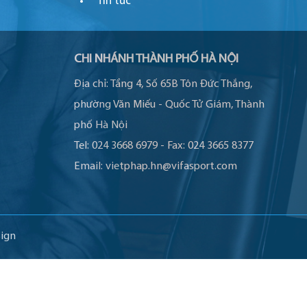
Tin tức
CHI NHÁNH THÀNH PHỐ HÀ NỘI
Địa chỉ:
Tầng 4, Số 65B Tôn Đức Thắng,
phường Văn Miếu - Quốc Tử Giám, Thành
phố Hà Nội
Tel:
024 3668 6979
-
Fax:
024 3665 8377
Email:
vietphap.hn@vifasport.com
ign