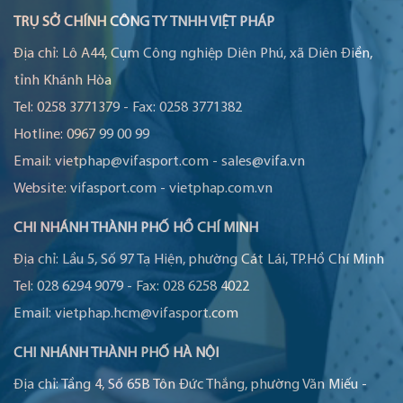
TRỤ SỞ CHÍNH CÔNG TY TNHH VIỆT PHÁP
Địa chỉ:
Lô A44, Cụm Công nghiệp Diên Phú, xã Diên Điền,
tỉnh Khánh Hòa
Tel:
0258 3771379
-
Fax:
0258 3771382
Hotline:
0967 99 00 99
Email:
vietphap@vifasport.com
-
sales@vifa.vn
Website:
vifasport.com
-
vietphap.com.vn
CHI NHÁNH THÀNH PHỐ HỒ CHÍ MINH
Địa chỉ:
Lầu 5, Số 97 Tạ Hiện, phường Cát Lái, TP.Hồ Chí Minh
Tel:
028 6294 9079
-
Fax:
028 6258 4022
Email:
vietphap.hcm@vifasport.com
CHI NHÁNH THÀNH PHỐ HÀ NỘI
Địa chỉ:
Tầng 4, Số 65B Tôn Đức Thắng, phường Văn Miếu -