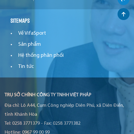
Sitemaps
Về VifaSport
Sản phẩm
Hệ thống phân phối
Tin tức
TRỤ SỞ CHÍNH CÔNG TY TNHH VIỆT PHÁP
Địa chỉ:
Lô A44, Cụm Công nghiệp Diên Phú, xã Diên Điền,
tỉnh Khánh Hòa
Tel:
0258 3771379
-
Fax:
0258 3771382
Hotline:
0967 99 00 99