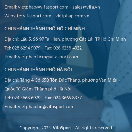
Email:
vietphap@vifasport.com
-
sales@vifa.vn
Website:
vifasport.com
-
vietphap.com.vn
CHI NHÁNH THÀNH PHỐ HỒ CHÍ MINH
Địa chỉ:
Lầu 5, Số 97 Tạ Hiện, phường Cát Lái, TP.Hồ Chí Minh
Tel:
028 6294 9079
-
Fax:
028 6258 4022
Email:
vietphap.hcm@vifasport.com
CHI NHÁNH THÀNH PHỐ HÀ NỘI
Địa chỉ:
Tầng 4, Số 65B Tôn Đức Thắng, phường Văn Miếu -
Quốc Tử Giám, Thành phố Hà Nội
Tel:
024 3668 6979
-
Fax:
024 3665 8377
Email:
vietphap.hn@vifasport.com
Copyright 2023.
VifaSport
. All rights reserved.