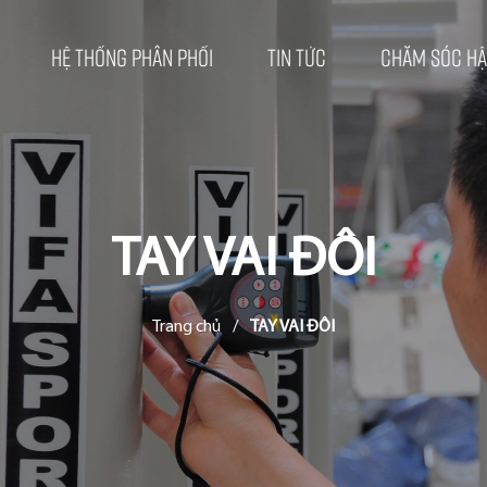
Hệ thống phân phối
Tin tức
Chăm sóc hậ
TAY VAI ĐÔI
Trang chủ
/
TAY VAI ĐÔI