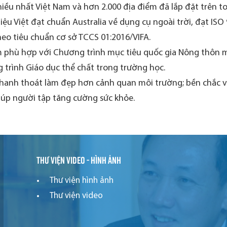
iều nhất Việt Nam và hơn 2.000 địa điểm đã lắp đặt trên t
ệu Việt đạt chuẩn Australia về dụng cụ ngoài trời, đạt ISO
eo tiêu chuẩn cơ sở TCCS 01:2016/VIFA.
 phù hợp với Chương trình mục tiêu quốc gia Nông thôn mớ
 trình Giáo dục thể chất trong trường học.
thanh thoát làm đẹp hơn cảnh quan môi trường; bền chắc và 
iúp người tập tăng cường sức khỏe.
Thư viện video - hình ảnh
Thư viện hình ảnh
Thư viện video