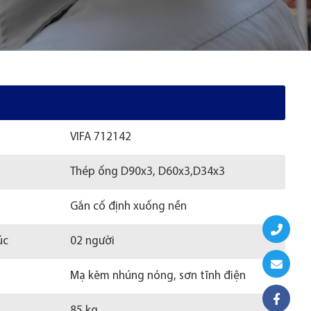
VIFA 712142
Thép ống D90x3, D60x3,D34x3
Gắn cố định xuống nền
úc
02 người
Mạ kẽm nhúng nóng, sơn tĩnh điện
85 kg