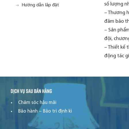
số lượng nh
Hướng dẫn lắp đặt
– Thương hi
đảm bảo th
– Sản phẩm
đội, chương
– Thiết kế 
động tác g
Dịch vụ sau bán hàng
Chăm sóc hậu mãi
Bảo hành – Bảo trì định kì