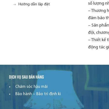
số lượng nh
Hướng dẫn lắp đặt
– Thương hi
đảm bảo th
– Sản phẩm
đội, chương
– Thiết kế 
động tác g
Dịch vụ sau bán hàng
Chăm sóc hậu mãi
Bảo hành – Bảo trì định kì