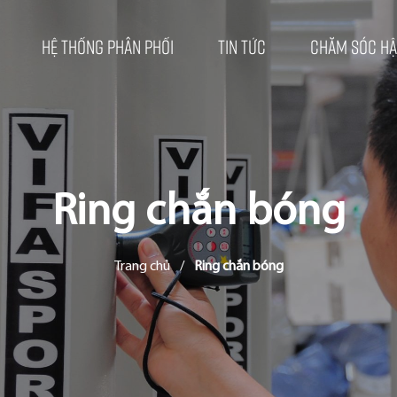
Hệ thống phân phối
Tin tức
Chăm sóc hậ
Ring chắn bóng
Trang chủ
/
Ring chắn bóng