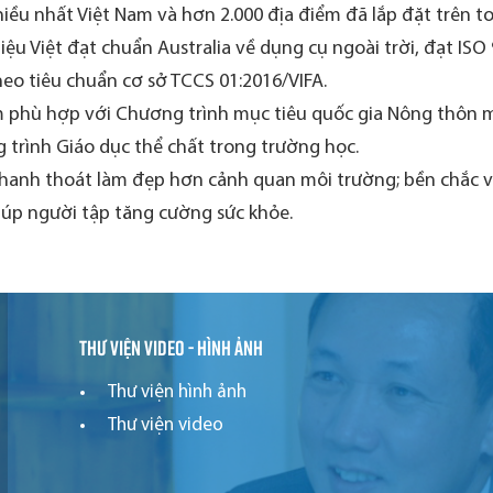
iều nhất Việt Nam và hơn 2.000 địa điểm đã lắp đặt trên t
ệu Việt đạt chuẩn Australia về dụng cụ ngoài trời, đạt ISO
eo tiêu chuẩn cơ sở TCCS 01:2016/VIFA.
 phù hợp với Chương trình mục tiêu quốc gia Nông thôn mớ
 trình Giáo dục thể chất trong trường học.
thanh thoát làm đẹp hơn cảnh quan môi trường; bền chắc và 
iúp người tập tăng cường sức khỏe.
Thư viện video - hình ảnh
Thư viện hình ảnh
Thư viện video