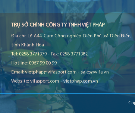
TRỤ SỞ CHÍNH CÔNG TY TNHH VIỆT PHÁP
Địa chỉ:
Lô A44, Cụm Công nghiệp Diên Phú, xã Diên Điền,
tỉnh Khánh Hòa
Tel:
0258 3771379
-
Fax:
0258 3771382
Hotline:
0967 99 00 99
Email:
vietphap@vifasport.com
-
sales@vifa.vn
Website:
vifasport.com
-
vietphap.com.vn
Co