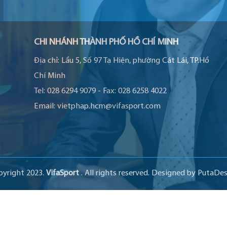
CHI NHÁNH THÀNH PHỐ HỒ CHÍ MINH
Địa chỉ:
Lầu 5, Số 97 Tạ Hiện, phường Cát Lái, TP.Hồ
Chí Minh
Tel:
028 6294 9079
-
Fax:
028 6258 4022
Email:
vietphap.hcm@vifasport.com
pyright 2023.
VifaSport
. All rights reserved.
Designed by
PutaDes