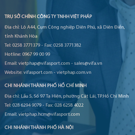
TRỤ SỞ CHÍNH CÔNG TY TNHH VIỆT PHÁP
Địa chỉ:
Lô A44, Cụm Công nghiệp Diên Phú, xã Diên Điền,
tỉnh Khánh Hòa
Tel:
0258 3771379
-
Fax:
0258 3771382
Hotline:
0967 99 00 99
Email:
vietphap@vifasport.com
-
sales@vifa.vn
Website:
vifasport.com
-
vietphap.com.vn
CHI NHÁNH THÀNH PHỐ HỒ CHÍ MINH
Địa chỉ:
Lầu 5, Số 97 Tạ Hiện, phường Cát Lái, TP.Hồ Chí Minh
Tel:
028 6294 9079
-
Fax:
028 6258 4022
Email:
vietphap.hcm@vifasport.com
CHI NHÁNH THÀNH PHỐ HÀ NỘI