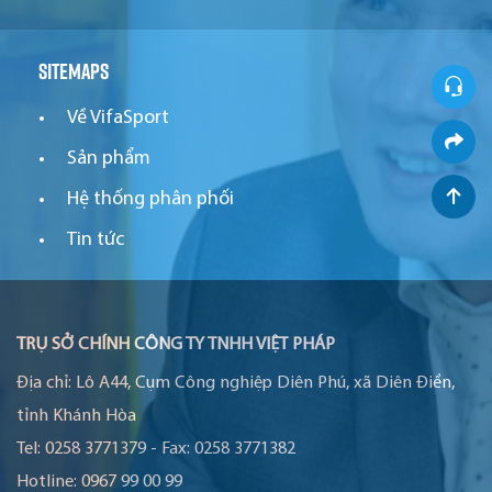
Sitemaps
Về VifaSport
Sản phẩm
Hệ thống phân phối
Tin tức
TRỤ SỞ CHÍNH CÔNG TY TNHH VIỆT PHÁP
Địa chỉ:
Lô A44, Cụm Công nghiệp Diên Phú, xã Diên Điền,
tỉnh Khánh Hòa
Tel:
0258 3771379
-
Fax:
0258 3771382
Hotline:
0967 99 00 99