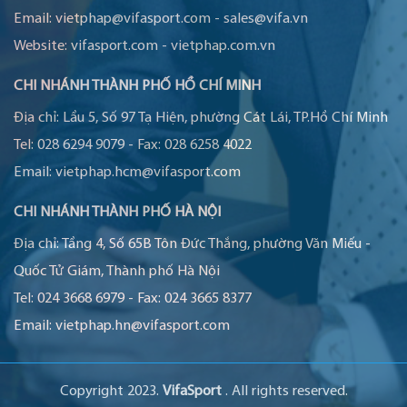
Email:
vietphap@vifasport.com
-
sales@vifa.vn
Website:
vifasport.com
-
vietphap.com.vn
CHI NHÁNH THÀNH PHỐ HỒ CHÍ MINH
Địa chỉ:
Lầu 5, Số 97 Tạ Hiện, phường Cát Lái, TP.Hồ Chí Minh
Tel:
028 6294 9079
-
Fax:
028 6258 4022
Email:
vietphap.hcm@vifasport.com
CHI NHÁNH THÀNH PHỐ HÀ NỘI
Địa chỉ:
Tầng 4, Số 65B Tôn Đức Thắng, phường Văn Miếu -
Quốc Tử Giám, Thành phố Hà Nội
Tel:
024 3668 6979
-
Fax:
024 3665 8377
Email:
vietphap.hn@vifasport.com
Copyright 2023.
VifaSport
. All rights reserved.