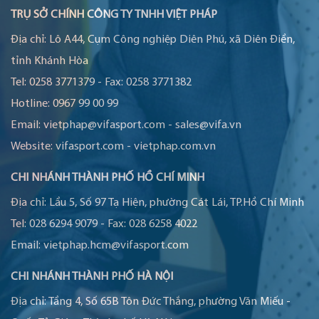
TRỤ SỞ CHÍNH CÔNG TY TNHH VIỆT PHÁP
Địa chỉ:
Lô A44, Cụm Công nghiệp Diên Phú, xã Diên Điền,
tỉnh Khánh Hòa
Tel:
0258 3771379
-
Fax:
0258 3771382
Hotline:
0967 99 00 99
Email:
vietphap@vifasport.com
-
sales@vifa.vn
Website:
vifasport.com
-
vietphap.com.vn
CHI NHÁNH THÀNH PHỐ HỒ CHÍ MINH
Địa chỉ:
Lầu 5, Số 97 Tạ Hiện, phường Cát Lái, TP.Hồ Chí Minh
Tel:
028 6294 9079
-
Fax:
028 6258 4022
Email:
vietphap.hcm@vifasport.com
CHI NHÁNH THÀNH PHỐ HÀ NỘI
Địa chỉ:
Tầng 4, Số 65B Tôn Đức Thắng, phường Văn Miếu -