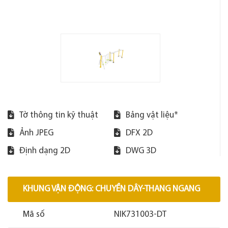
Tờ thông tin kỹ thuật
Bảng vật liệu*
Ảnh JPEG
DFX 2D
Định dạng 2D
DWG 3D
KHUNG VẬN ĐỘNG: CHUYỀN DÂY-THANG NGANG
Mã số
NIK731003-DT