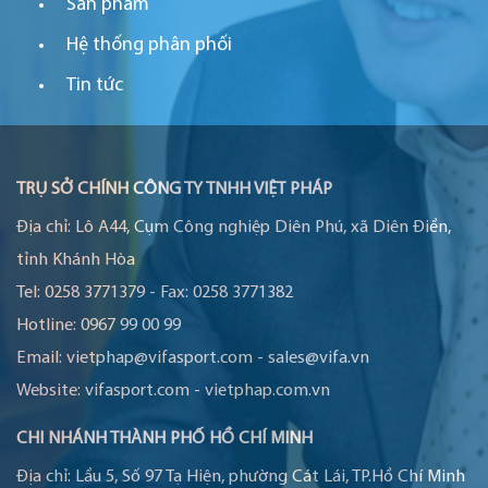
Sản phẩm
Hệ thống phân phối
Tin tức
TRỤ SỞ CHÍNH CÔNG TY TNHH VIỆT PHÁP
Địa chỉ:
Lô A44, Cụm Công nghiệp Diên Phú, xã Diên Điền,
tỉnh Khánh Hòa
Tel:
0258 3771379
-
Fax:
0258 3771382
Hotline:
0967 99 00 99
Email:
vietphap@vifasport.com
-
sales@vifa.vn
Website:
vifasport.com
-
vietphap.com.vn
CHI NHÁNH THÀNH PHỐ HỒ CHÍ MINH
Địa chỉ:
Lầu 5, Số 97 Tạ Hiện, phường Cát Lái, TP.Hồ Chí Minh