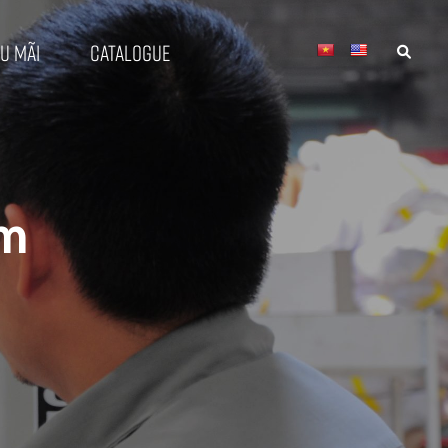
u mãi
Catalogue
ém