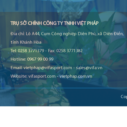
TRỤ SỞ CHÍNH CÔNG TY TNHH VIỆT PHÁP
Địa chỉ:
Lô A44, Cụm Công nghiệp Diên Phú, xã Diên Điền,
tỉnh Khánh Hòa
Tel:
0258 3771379
-
Fax:
0258 3771382
Hotline:
0967 99 00 99
Email:
vietphap@vifasport.com
-
sales@vifa.vn
Website:
vifasport.com
-
vietphap.com.vn
Co