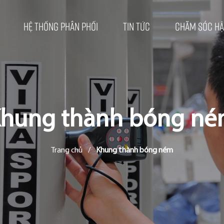
Hệ thống phân phối
Tin tức
Chăm sóc hậ
hung thành bóng n
Trang chủ
/
Khung thành bóng ném