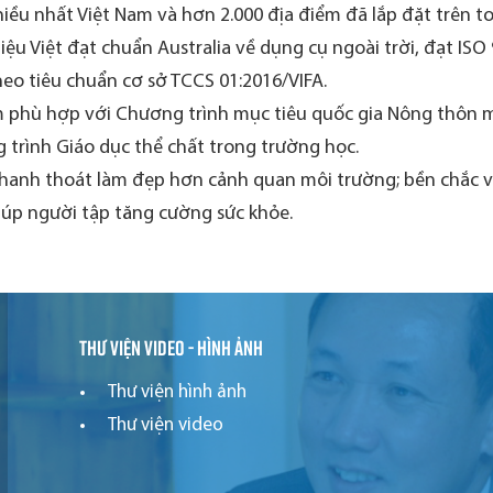
iều nhất Việt Nam và hơn 2.000 địa điểm đã lắp đặt trên t
ệu Việt đạt chuẩn Australia về dụng cụ ngoài trời, đạt ISO
eo tiêu chuẩn cơ sở TCCS 01:2016/VIFA.
 phù hợp với Chương trình mục tiêu quốc gia Nông thôn mớ
 trình Giáo dục thể chất trong trường học.
thanh thoát làm đẹp hơn cảnh quan môi trường; bền chắc và 
iúp người tập tăng cường sức khỏe.
Thư viện video - hình ảnh
Thư viện hình ảnh
Thư viện video