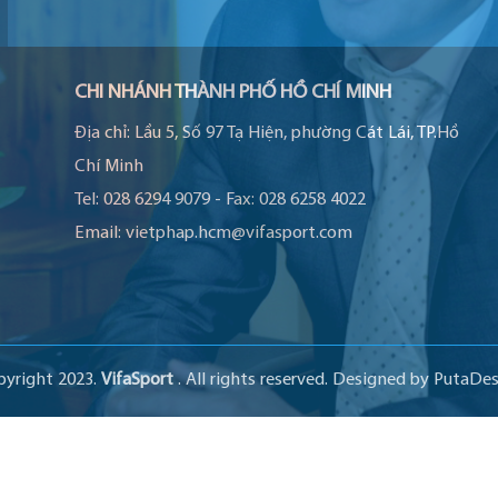
CHI NHÁNH THÀNH PHỐ HỒ CHÍ MINH
Địa chỉ:
Lầu 5, Số 97 Tạ Hiện, phường Cát Lái, TP.Hồ
Chí Minh
Tel:
028 6294 9079
-
Fax:
028 6258 4022
Email:
vietphap.hcm@vifasport.com
pyright 2023.
VifaSport
. All rights reserved.
Designed by
PutaDes