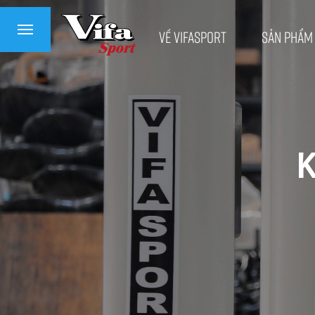
Về VifaSport
Sản phẩm
K