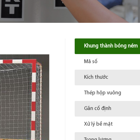
Khung thành bóng ném
Mã số
Kích thước
Thép hộp vuông
Gắn cố định
Xử lý bề mặt
Trọng lượng