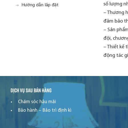
số lượng nh
Hướng dẫn lắp đặt
– Thương hi
đảm bảo th
– Sản phẩm
đội, chương
– Thiết kế 
động tác g
Dịch vụ sau bán hàng
Chăm sóc hậu mãi
Bảo hành – Bảo trì định kì