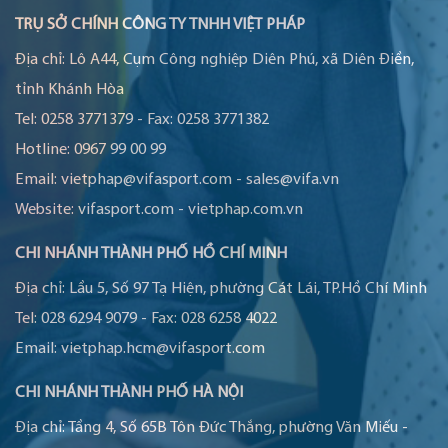
TRỤ SỞ CHÍNH CÔNG TY TNHH VIỆT PHÁP
Địa chỉ:
Lô A44, Cụm Công nghiệp Diên Phú, xã Diên Điền,
tỉnh Khánh Hòa
Tel:
0258 3771379
-
Fax:
0258 3771382
Hotline:
0967 99 00 99
Email:
vietphap@vifasport.com
-
sales@vifa.vn
Website:
vifasport.com
-
vietphap.com.vn
CHI NHÁNH THÀNH PHỐ HỒ CHÍ MINH
Địa chỉ:
Lầu 5, Số 97 Tạ Hiện, phường Cát Lái, TP.Hồ Chí Minh
Tel:
028 6294 9079
-
Fax:
028 6258 4022
Email:
vietphap.hcm@vifasport.com
CHI NHÁNH THÀNH PHỐ HÀ NỘI
Địa chỉ:
Tầng 4, Số 65B Tôn Đức Thắng, phường Văn Miếu -