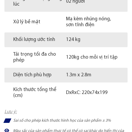
02 người
lúc
Mạ kẽm nhúng nóng,
Xử lý bề mặt
sơn tĩnh điện
Khối lượng ước tính
124 kg
Tải trọng tối đa cho
120kg cho mỗi vị trí tập
phép
Diện tích phù hợp
1.3m x 2.8m
Kích thước tổng thể
DxRxC: 220x74x199
(cm)
Lưu ý:
Sai số cho phép kích thước hình học của sản phẩm ± 3%
Màu sắc của sản phẩm thực tế có thể có sai khác do hiển thị của