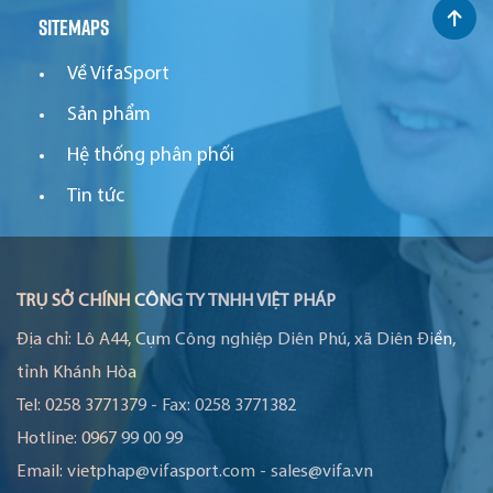
Sitemaps
Về VifaSport
Sản phẩm
Hệ thống phân phối
Tin tức
TRỤ SỞ CHÍNH CÔNG TY TNHH VIỆT PHÁP
Địa chỉ:
Lô A44, Cụm Công nghiệp Diên Phú, xã Diên Điền,
tỉnh Khánh Hòa
Tel:
0258 3771379
-
Fax:
0258 3771382
Hotline:
0967 99 00 99
Email:
vietphap@vifasport.com
-
sales@vifa.vn