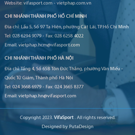
Website:
vifasport.com
-
vietphap.com.vn
CHI NHÁNH THÀNH PHỐ HỒ CHÍ MINH
Địa chỉ:
Lầu 5, Số 97 Tạ Hiện, phường Cát Lái, TP.Hồ Chí Minh
Tel:
028 6294 9079
-
Fax:
028 6258 4022
Email:
vietphap.hcm@vifasport.com
CHI NHÁNH THÀNH PHỐ HÀ NỘI
Địa chỉ:
Tầng 4, Số 65B Tôn Đức Thắng, phường Văn Miếu -
Quốc Tử Giám, Thành phố Hà Nội
Tel:
024 3668 6979
-
Fax:
024 3665 8377
Email:
vietphap.hn@vifasport.com
Copyright 2023.
VifaSport
. All rights reserved.
Designed by
PutaDesign