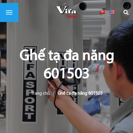
Ghế tạ đa năng
601503
Trang chủ
/
Ghế tạ đa năng 601503