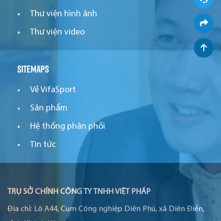
Thư viện hình ảnh
Thư viện video
Sitemaps
Về VifaSport
Sản phẩm
Hệ thống phân phối
Tin tức
TRỤ SỞ CHÍNH CÔNG TY TNHH VIỆT PHÁP
Địa chỉ:
Lô A44, Cụm Công nghiệp Diên Phú, xã Diên Điền,