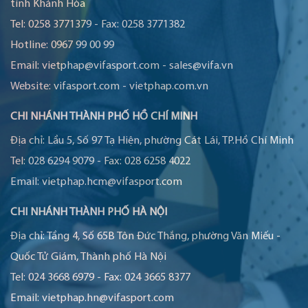
tỉnh Khánh Hòa
Tel:
0258 3771379
-
Fax:
0258 3771382
Hotline:
0967 99 00 99
Email:
vietphap@vifasport.com
-
sales@vifa.vn
Website:
vifasport.com
-
vietphap.com.vn
CHI NHÁNH THÀNH PHỐ HỒ CHÍ MINH
Địa chỉ:
Lầu 5, Số 97 Tạ Hiện, phường Cát Lái, TP.Hồ Chí Minh
Tel:
028 6294 9079
-
Fax:
028 6258 4022
Email:
vietphap.hcm@vifasport.com
CHI NHÁNH THÀNH PHỐ HÀ NỘI
Địa chỉ:
Tầng 4, Số 65B Tôn Đức Thắng, phường Văn Miếu -
Quốc Tử Giám, Thành phố Hà Nội
Tel:
024 3668 6979
-
Fax:
024 3665 8377
Email:
vietphap.hn@vifasport.com