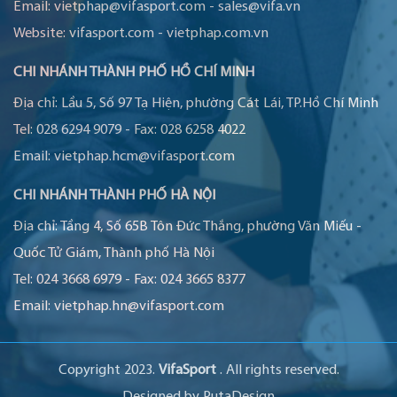
Email:
vietphap@vifasport.com
-
sales@vifa.vn
Website:
vifasport.com
-
vietphap.com.vn
CHI NHÁNH THÀNH PHỐ HỒ CHÍ MINH
Địa chỉ:
Lầu 5, Số 97 Tạ Hiện, phường Cát Lái, TP.Hồ Chí Minh
Tel:
028 6294 9079
-
Fax:
028 6258 4022
Email:
vietphap.hcm@vifasport.com
CHI NHÁNH THÀNH PHỐ HÀ NỘI
Địa chỉ:
Tầng 4, Số 65B Tôn Đức Thắng, phường Văn Miếu -
Quốc Tử Giám, Thành phố Hà Nội
Tel:
024 3668 6979
-
Fax:
024 3665 8377
Email:
vietphap.hn@vifasport.com
Copyright 2023.
VifaSport
. All rights reserved.