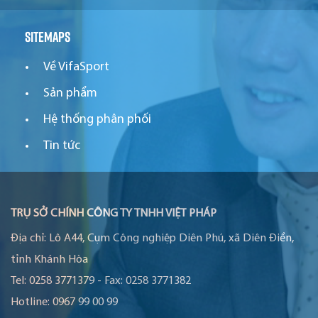
Sitemaps
Về VifaSport
Sản phẩm
Hệ thống phân phối
Tin tức
TRỤ SỞ CHÍNH CÔNG TY TNHH VIỆT PHÁP
Địa chỉ:
Lô A44, Cụm Công nghiệp Diên Phú, xã Diên Điền,
tỉnh Khánh Hòa
Tel:
0258 3771379
-
Fax:
0258 3771382
Hotline:
0967 99 00 99