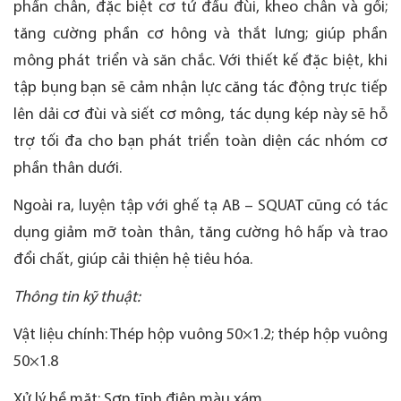
phần chân, đặc biệt cơ tứ đầu đùi, kheo chân và gối;
tăng cường phần cơ hông và thắt lưng; giúp phần
mông phát triển và săn chắc. Với thiết kế đặc biệt, khi
tập bụng bạn sẽ cảm nhận lực căng tác động trực tiếp
lên dải cơ đùi và siết cơ mông, tác dụng kép này sẽ hỗ
trợ tối đa cho bạn phát triển toàn diện các nhóm cơ
phần thân dưới.
Ngoài ra, luyện tập với ghế tạ AB – SQUAT cũng có tác
dụng giảm mỡ toàn thân, tăng cường hô hấp và trao
đổi chất, giúp cải thiện hệ tiêu hóa.
Thông tin kỹ thuật:
Vật liệu chính: Thép hộp vuông 50×1.2; thép hộp vuông
50×1.8
Xử lý bề mặt: Sơn tĩnh điện màu xám