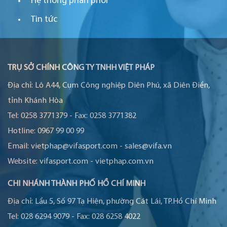
Hệ thống phân phối
Tin tức
TRỤ SỞ CHÍNH CÔNG TY TNHH VIỆT PHÁP
Địa chỉ:
Lô A44, Cụm Công nghiệp Diên Phú, xã Diên Điền,
tỉnh Khánh Hòa
Tel:
0258 3771379
-
Fax:
0258 3771382
Hotline:
0967 99 00 99
Email:
vietphap@vifasport.com
-
sales@vifa.vn
Website:
vifasport.com
-
vietphap.com.vn
CHI NHÁNH THÀNH PHỐ HỒ CHÍ MINH
Địa chỉ:
Lầu 5, Số 97 Tạ Hiện, phường Cát Lái, TP.Hồ Chí Minh
Tel:
028 6294 9079
-
Fax:
028 6258 4022