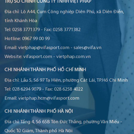
TRỤ SỞ CHÍNH CÔNG TY TNHH VIỆT PHÁP
Địa chỉ:
Lô A44, Cụm Công nghiệp Diên Phú, xã Diên Điền,
tỉnh Khánh Hòa
Tel:
0258 3771379
-
Fax:
0258 3771382
Hotline:
0967 99 00 99
Email:
vietphap@vifasport.com
-
sales@vifa.vn
Website:
vifasport.com
-
vietphap.com.vn
CHI NHÁNH THÀNH PHỐ HỒ CHÍ MINH
Địa chỉ:
Lầu 5, Số 97 Tạ Hiện, phường Cát Lái, TP.Hồ Chí Minh
Tel:
028 6294 9079
-
Fax:
028 6258 4022
Email:
vietphap.hcm@vifasport.com
CHI NHÁNH THÀNH PHỐ HÀ NỘI
Địa chỉ:
Tầng 4, Số 65B Tôn Đức Thắng, phường Văn Miếu -
Quốc Tử Giám, Thành phố Hà Nội