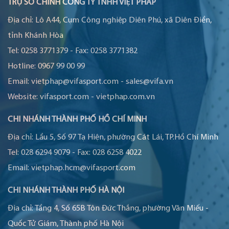
TRỤ SỞ CHÍNH CÔNG TY TNHH VIỆT PHÁP
Địa chỉ:
Lô A44, Cụm Công nghiệp Diên Phú, xã Diên Điền,
tỉnh Khánh Hòa
Tel:
0258 3771379
-
Fax:
0258 3771382
Hotline:
0967 99 00 99
Email:
vietphap@vifasport.com
-
sales@vifa.vn
Website:
vifasport.com
-
vietphap.com.vn
CHI NHÁNH THÀNH PHỐ HỒ CHÍ MINH
Địa chỉ:
Lầu 5, Số 97 Tạ Hiện, phường Cát Lái, TP.Hồ Chí Minh
Tel:
028 6294 9079
-
Fax:
028 6258 4022
Email:
vietphap.hcm@vifasport.com
CHI NHÁNH THÀNH PHỐ HÀ NỘI
Địa chỉ:
Tầng 4, Số 65B Tôn Đức Thắng, phường Văn Miếu -
Quốc Tử Giám, Thành phố Hà Nội