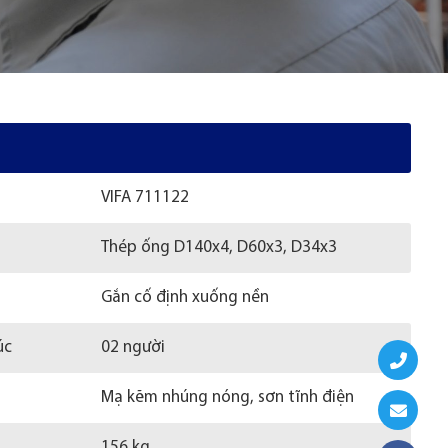
VIFA 711122
Thép ống D140x4, D60x3, D34x3
Gắn cố định xuống nền
úc
02 người
Mạ kẽm nhúng nóng, sơn tĩnh điện
156 kg