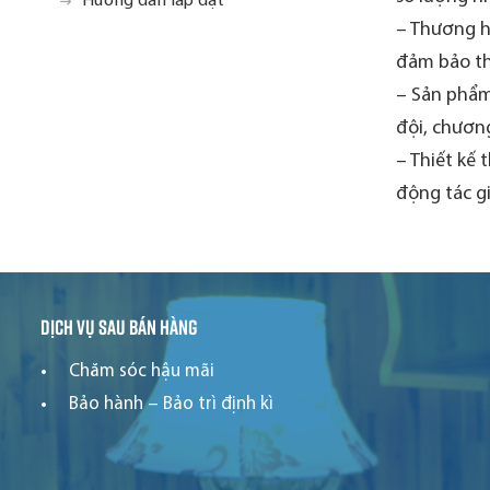
Hướng dẫn lắp đặt
– Thương hi
đảm bảo th
– Sản phẩm
đội, chương
– Thiết kế 
động tác g
Dịch vụ sau bán hàng
Chăm sóc hậu mãi
Bảo hành – Bảo trì định kì