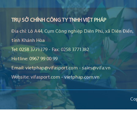
TRỤ SỞ CHÍNH CÔNG TY TNHH VIỆT PHÁP
Địa chỉ:
Lô A44, Cụm Công nghiệp Diên Phú, xã Diên Điền,
tỉnh Khánh Hòa
Tel:
0258 3771379
-
Fax:
0258 3771382
Hotline:
0967 99 00 99
Email:
vietphap@vifasport.com
-
sales@vifa.vn
Website:
vifasport.com
-
vietphap.com.vn
Co