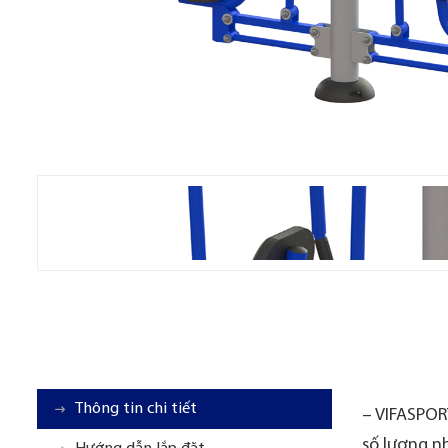
Thông tin chi tiết
– VIFASPORT
số lượng nh