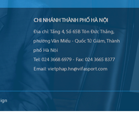
CHI NHÁNH THÀNH PHỐ HÀ NỘI
Địa chỉ:
Tầng 4, Số 65B Tôn Đức Thắng,
phường Văn Miếu - Quốc Tử Giám, Thành
phố Hà Nội
Tel:
024 3668 6979
-
Fax:
024 3665 8377
Email:
vietphap.hn@vifasport.com
ign