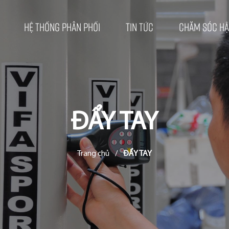
Hệ thống phân phối
Tin tức
Chăm sóc hậ
ĐẨY TAY
Trang chủ
/
ĐẨY TAY