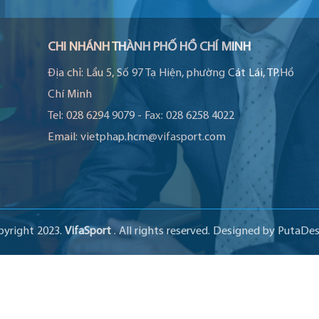
CHI NHÁNH THÀNH PHỐ HỒ CHÍ MINH
Địa chỉ:
Lầu 5, Số 97 Tạ Hiện, phường Cát Lái, TP.Hồ
Chí Minh
Tel:
028 6294 9079
-
Fax:
028 6258 4022
Email:
vietphap.hcm@vifasport.com
pyright 2023.
VifaSport
. All rights reserved.
Designed by
PutaDes