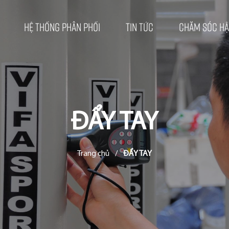
Hệ thống phân phối
Tin tức
Chăm sóc hậ
ĐẨY TAY
Trang chủ
/
ĐẨY TAY