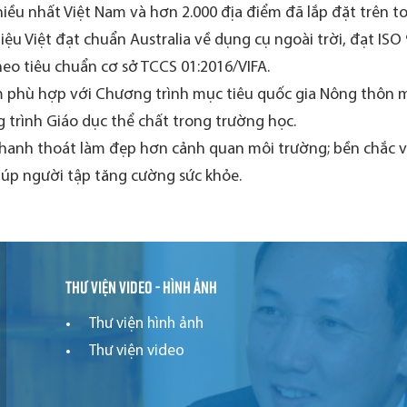
iều nhất Việt Nam và hơn 2.000 địa điểm đã lắp đặt trên t
ệu Việt đạt chuẩn Australia về dụng cụ ngoài trời, đạt ISO
eo tiêu chuẩn cơ sở TCCS 01:2016/VIFA.
 phù hợp với Chương trình mục tiêu quốc gia Nông thôn mớ
 trình Giáo dục thể chất trong trường học.
thanh thoát làm đẹp hơn cảnh quan môi trường; bền chắc và 
iúp người tập tăng cường sức khỏe.
Thư viện video - hình ảnh
Thư viện hình ảnh
Thư viện video