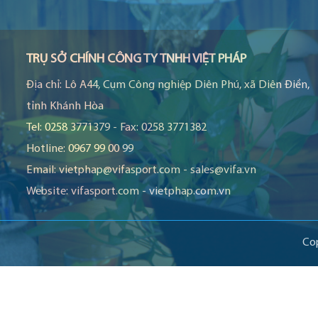
TRỤ SỞ CHÍNH CÔNG TY TNHH VIỆT PHÁP
Địa chỉ:
Lô A44, Cụm Công nghiệp Diên Phú, xã Diên Điền,
tỉnh Khánh Hòa
Tel:
0258 3771379
-
Fax:
0258 3771382
Hotline:
0967 99 00 99
Email:
vietphap@vifasport.com
-
sales@vifa.vn
Website:
vifasport.com
-
vietphap.com.vn
Co