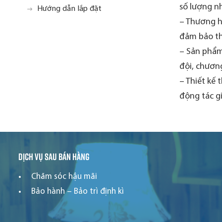
số lượng nh
Hướng dẫn lắp đặt
– Thương hi
đảm bảo th
– Sản phẩm
đội, chương
– Thiết kế 
động tác g
Dịch vụ sau bán hàng
Chăm sóc hậu mãi
Bảo hành – Bảo trì định kì