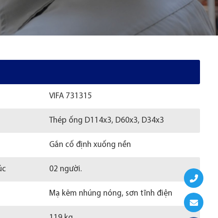
VIFA 731315
Thép ống D114x3, D60x3, D34x3
Gắn cố định xuống nền
úc
02 người.
Mạ kẽm nhúng nóng, sơn tĩnh điện
119 kg