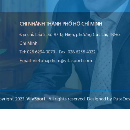
CHI NHÁNH THÀNH PHỐ HỒ CHÍ MINH
Địa chỉ:
Lầu 5, Số 97 Tạ Hiện, phường Cát Lái, TP.Hồ
Chí Minh
Tel:
028 6294 9079
-
Fax:
028 6258 4022
Email:
vietphap.hcm@vifasport.com
pyright 2023.
VifaSport
. All rights reserved.
Designed by
PutaDes