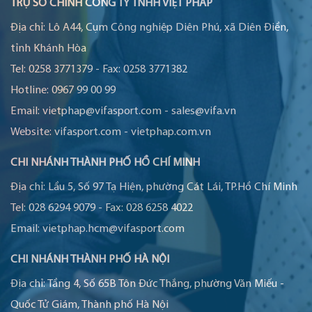
TRỤ SỞ CHÍNH CÔNG TY TNHH VIỆT PHÁP
Địa chỉ:
Lô A44, Cụm Công nghiệp Diên Phú, xã Diên Điền,
tỉnh Khánh Hòa
Tel:
0258 3771379
-
Fax:
0258 3771382
Hotline:
0967 99 00 99
Email:
vietphap@vifasport.com
-
sales@vifa.vn
Website:
vifasport.com
-
vietphap.com.vn
CHI NHÁNH THÀNH PHỐ HỒ CHÍ MINH
Địa chỉ:
Lầu 5, Số 97 Tạ Hiện, phường Cát Lái, TP.Hồ Chí Minh
Tel:
028 6294 9079
-
Fax:
028 6258 4022
Email:
vietphap.hcm@vifasport.com
CHI NHÁNH THÀNH PHỐ HÀ NỘI
Địa chỉ:
Tầng 4, Số 65B Tôn Đức Thắng, phường Văn Miếu -
Quốc Tử Giám, Thành phố Hà Nội